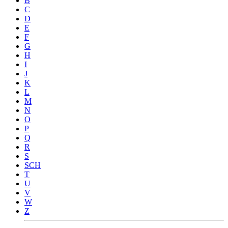
B
C
D
E
F
G
H
I
J
K
L
M
N
O
P
Q
R
S
SCH
T
U
V
W
Z