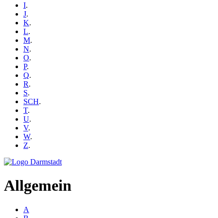
I
.
J
.
K
.
L
.
M
.
N
.
O
.
P
.
Q
.
R
.
S
.
SCH
.
T
.
U
.
V
.
W
.
Z
.
Allgemein
A