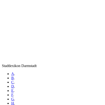
Stadtlexikon Darmstadt
A
.
B
.
C
.
D
.
E
.
F
.
G
.
H
.