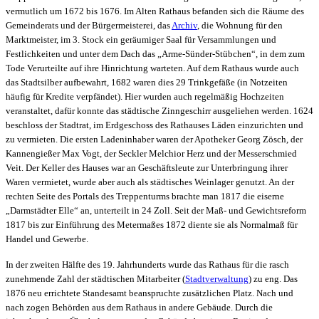
vermutlich um 1672 bis 1676. Im Alten Rathaus befanden sich die Räume des
Gemeinderats und der Bürgermeisterei, das
Archiv
, die Wohnung für den
Marktmeister, im 3. Stock ein geräumiger Saal für Versammlungen und
Festlichkeiten und unter dem Dach das „Arme-Sünder-Stübchen“, in dem zum
Tode Verurteilte auf ihre Hinrichtung warteten. Auf dem Rathaus wurde auch
das Stadtsilber aufbewahrt, 1682 waren dies 29 Trinkgefäße (in Notzeiten
häufig für Kredite verpfändet). Hier wurden auch regelmäßig Hochzeiten
veranstaltet, dafür konnte das städtische Zinngeschirr ausgeliehen werden. 1624
beschloss der Stadtrat, im Erdgeschoss des Rathauses Läden einzurichten und
zu vermieten. Die ersten Ladeninhaber waren der Apotheker Georg Zösch, der
Kannengießer Max Vogt, der Seckler Melchior Herz und der Messerschmied
Veit. Der Keller des Hauses war an Geschäftsleute zur Unterbringung ihrer
Waren vermietet, wurde aber auch als städtisches Weinlager genutzt. An der
rechten Seite des Portals des Treppenturms brachte man 1817 die eiserne
„Darmstädter Elle“ an, unterteilt in 24 Zoll. Seit der Maß- und Gewichtsreform
1817 bis zur Einführung des Metermaßes 1872 diente sie als Normalmaß für
Handel und Gewerbe.
In der zweiten Hälfte des 19. Jahrhunderts wurde das Rathaus für die rasch
zunehmende Zahl der städtischen Mitarbeiter (
Stadtverwaltung
) zu eng. Das
1876 neu errichtete Standesamt beanspruchte zusätzlichen Platz. Nach und
nach zogen Behörden aus dem Rathaus in andere Gebäude. Durch die