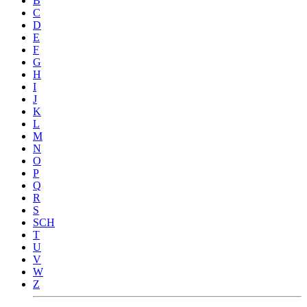
B
C
D
E
F
G
H
I
J
K
L
M
N
O
P
Q
R
S
SCH
T
U
V
W
Z