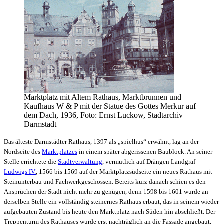
Marktplatz mit Altem Rathaus, Marktbrunnen und
Kaufhaus W & P mit der Statue des Gottes Merkur auf
dem Dach, 1936, Foto: Ernst Luckow, Stadtarchiv
Darmstadt
Das älteste Darmstädter Rathaus, 1397 als „spielhus“ erwähnt, lag an der
Nordseite des
Marktplatzes
in einem später abgerissenen Baublock. An seiner
Stelle errichtete die
Stadtverwaltung
, vermutlich auf Drängen Landgraf
Ludwigs IV.
, 1566 bis 1569 auf der Marktplatzsüdseite ein neues Rathaus mit
Steinunterbau und Fachwerkgeschossen. Bereits kurz danach schien es den
Ansprüchen der Stadt nicht mehr zu genügen, denn 1598 bis 1601 wurde an
derselben Stelle ein vollständig steinernes Rathaus erbaut, das in seinem wieder
aufgebauten Zustand bis heute den Marktplatz nach Süden hin abschließt. Der
Treppenturm des Rathauses wurde erst nachträglich an die Fassade angebaut,