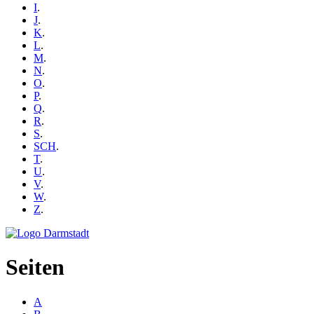
I
.
J
.
K
.
L
.
M
.
N
.
O
.
P
.
Q
.
R
.
S
.
SCH
.
T
.
U
.
V
.
W
.
Z
.
Seiten
A