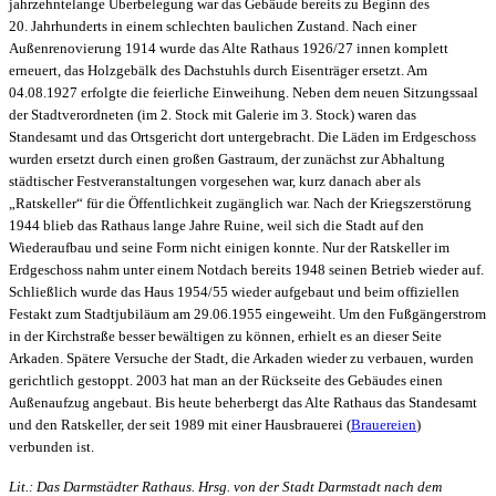
jahrzehntelange Überbelegung war das Gebäude bereits zu Beginn des
20. Jahrhunderts in einem schlechten baulichen Zustand. Nach einer
Außenrenovierung 1914 wurde das Alte Rathaus 1926/27 innen komplett
erneuert, das Holzgebälk des Dachstuhls durch Eisenträger ersetzt. Am
04.08.1927 erfolgte die feierliche Einweihung. Neben dem neuen Sitzungssaal
der Stadtverordneten (im 2. Stock mit Galerie im 3. Stock) waren das
Standesamt und das Ortsgericht dort untergebracht. Die Läden im Erdgeschoss
wurden ersetzt durch einen großen Gastraum, der zunächst zur Abhaltung
städtischer Festveranstaltungen vorgesehen war, kurz danach aber als
„Ratskeller“ für die Öffentlichkeit zugänglich war. Nach der Kriegszerstörung
1944 blieb das Rathaus lange Jahre Ruine, weil sich die Stadt auf den
Wiederaufbau und seine Form nicht einigen konnte. Nur der Ratskeller im
Erdgeschoss nahm unter einem Notdach bereits 1948 seinen Betrieb wieder auf.
Schließlich wurde das Haus 1954/55 wieder aufgebaut und beim offiziellen
Festakt zum Stadtjubiläum am 29.06.1955 eingeweiht. Um den Fußgängerstrom
in der Kirchstraße besser bewältigen zu können, erhielt es an dieser Seite
Arkaden. Spätere Versuche der Stadt, die Arkaden wieder zu verbauen, wurden
gerichtlich gestoppt. 2003 hat man an der Rückseite des Gebäudes einen
Außenaufzug angebaut. Bis heute beherbergt das Alte Rathaus das Standesamt
und den Ratskeller, der seit 1989 mit einer Hausbrauerei (
Brauereien
)
verbunden ist.
Lit.: Das Darmstädter Rathaus. Hrsg. von der Stadt Darmstadt nach dem