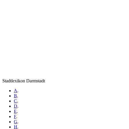
Stadtlexikon Darmstadt
A
.
B
.
C
.
D
.
E
.
F
.
G
.
H
.