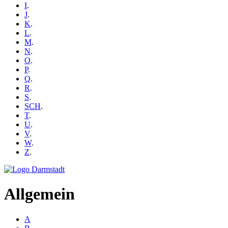
I
.
J
.
K
.
L
.
M
.
N
.
O
.
P
.
Q
.
R
.
S
.
SCH
.
T
.
U
.
V
.
W
.
Z
.
Allgemein
A