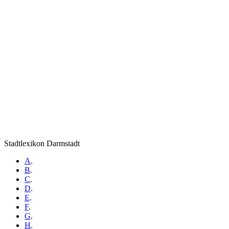
Stadtlexikon Darmstadt
A
.
B
.
C
.
D
.
E
.
F
.
G
.
H
.