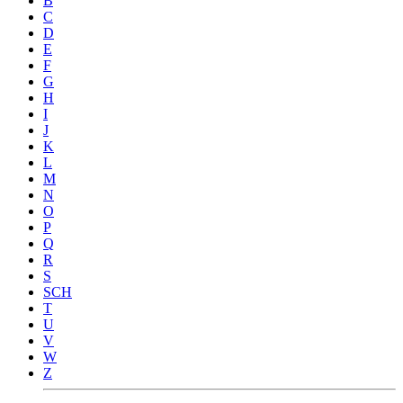
B
C
D
E
F
G
H
I
J
K
L
M
N
O
P
Q
R
S
SCH
T
U
V
W
Z