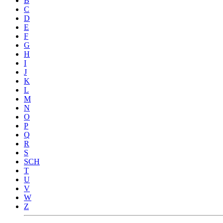
B
C
D
E
F
G
H
I
J
K
L
M
N
O
P
Q
R
S
SCH
T
U
V
W
Z