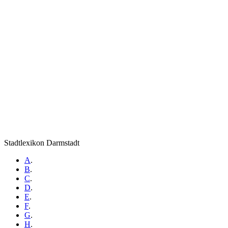
Stadtlexikon Darmstadt
A
.
B
.
C
.
D
.
E
.
F
.
G
.
H
.