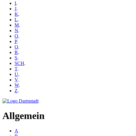
I
.
J
.
K
.
L
.
M
.
N
.
O
.
P
.
Q
.
R
.
S
.
SCH
.
T
.
U
.
V
.
W
.
Z
.
Allgemein
A