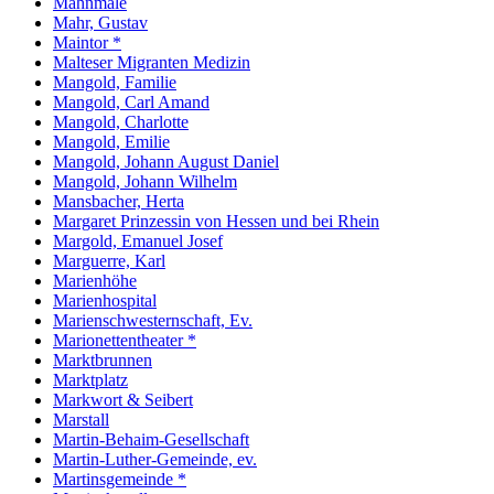
Mahnmale
Mahr, Gustav
Maintor *
Malteser Migranten Medizin
Mangold, Familie
Mangold, Carl Amand
Mangold, Charlotte
Mangold, Emilie
Mangold, Johann August Daniel
Mangold, Johann Wilhelm
Mansbacher, Herta
Margaret Prinzessin von Hessen und bei Rhein
Margold, Emanuel Josef
Marguerre, Karl
Marienhöhe
Marienhospital
Marienschwesternschaft, Ev.
Marionettentheater *
Marktbrunnen
Marktplatz
Markwort & Seibert
Marstall
Martin-Behaim-Gesellschaft
Martin-Luther-Gemeinde, ev.
Martinsgemeinde *