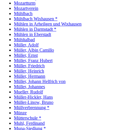
Mozartturm
Mozartverein
Mühlbach
Mühlbach Wixhausen *
Mühlen in Arheilgen und Wixhausen
Mühlen in Darmstadt *
Mühlen in Eberstadt
Mühltalbad
Müller, Adolf
Müller, Albin Camillo
Müller, Ernst
Müller, Franz Hubert
Müller, Friedrich
Müller, Heinrich
Müller, Hermann
Müller, Johann Helfrich von
Müller, Johannes
Mueller, Rudolf
Müller-Hickler, Hans
Müller-Linow, Bruno
Müllverbrennung *
Münze
Mütterschule *
Muhl, Ferdinand
Muna-Siedlung *