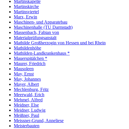
Martinskapelle
Martinskirche
Martinsviertel
Marx, Erwin
Maschinen- und Apparatebau
Maschinenhalle (TU Darmstadt)
Massenbach, Fabian von
Materialprüfungsanstalt
Mathilde Großherzogin von Hessen und bei Rhein
Mathildenhöhe
Mathilden-Landkrankenhaus *
Mauerspitälchen *
Maurer, Friedrich
Mausoleen
May, Ernst
May, Johannes
Mayer, Albert
Mechlenburg, Fritz
Meerwald, Erich
Mehmel, Alfred
Meidner, Else
Meidner, Ludwig
Meißner, Paul
Meissner-Grund, Anneliese
Meisterbauten