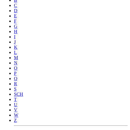
B
C
D
E
F
G
H
I
J
K
L
M
N
O
P
Q
R
S
SCH
T
U
V
W
Z