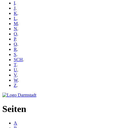
I
.
J
.
K
.
L
.
M
.
N
.
O
.
P
.
Q
.
R
.
S
.
SCH
.
T
.
U
.
V
.
W
.
Z
.
Seiten
A