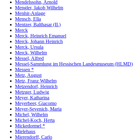
Mendelssohn, Arnold
Mengler, Jakob Wilhelm
Menhir-Anlage
Mensch, Ella
Mentzer, Balthasar (II.)
Merck
Merck, Heinrich Emanuel
Merck, Johann Heinrich
Merck, Ursula
Merck, Wilhelm
Messel, Alfred
Messel-Sammlung im Hessischen Landesmuseum (HLMD)
Messen *
Metz, August
Metz, Franz Wilhelm
Metzendorf, Heinrich
Metzger, Ludwig
Meyer, Katharina
Meyerbeer, Giacomo
Meyer-Sevenich, Maria
Michel, Wilhelm
Michel-Koch, Herta
Mickedormel *
Mielehaus
Mierendorff, Carlo