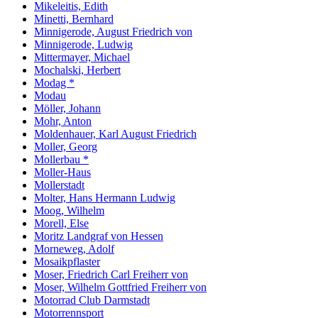
Mikeleitis, Edith
Minetti, Bernhard
Minnigerode, August Friedrich von
Minnigerode, Ludwig
Mittermayer, Michael
Mochalski, Herbert
Modag *
Modau
Möller, Johann
Mohr, Anton
Moldenhauer, Karl August Friedrich
Moller, Georg
Mollerbau *
Moller-Haus
Mollerstadt
Molter, Hans Hermann Ludwig
Moog, Wilhelm
Morell, Else
Moritz Landgraf von Hessen
Morneweg, Adolf
Mosaikpflaster
Moser, Friedrich Carl Freiherr von
Moser, Wilhelm Gottfried Freiherr von
Motorrad Club Darmstadt
Motorrennsport