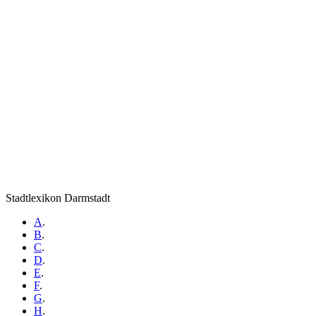
Stadtlexikon Darmstadt
A
.
B
.
C
.
D
.
E
.
F
.
G
.
H
.