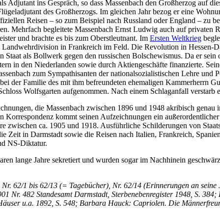
 als Adjutant ins Gespräch, so dass Massenbach den Großherzog auf di
lügeladjutant des Großherzogs. Im gleichen Jahr bezog er eine Wohnun
ziellen Reisen – so zum Beispiel nach Russland oder England – zu beg
ren. Mehrfach begleitete Massenbach Ernst Ludwig auch auf privaten R
ster und brachte es bis zum Oberstleutnant. Im
Ersten Weltkrieg
begle
n Landwehrdivision in Frankreich im Feld. Die Revolution in Hessen-Da
taat als Bollwerk gegen den russischen Bolschewismus. Da er sein offi
tern in den Niederlanden sowie durch Aktiengeschäfte finanzierte. Se
ssenbach zum Sympathisanten der nationalsozialistischen Lehre und Poli
 bei der Familie des mit ihm befreundeten ehemaligen Kammerherrn G
chloss Wolfsgarten aufgenommen. Nach einem Schlaganfall verstarb 
chnungen, die Massenbach zwischen 1896 und 1948 akribisch genau in f
hen Korrespondenz kommt seinen Aufzeichnungen ein außerordentliche
re zwischen ca. 1905 und 1918. Ausführliche Schilderungen von Staat
e Zeit in Darmstadt sowie die Reisen nach Italien, Frankreich, Spanie
nd NS-Diktatur.
en lange Jahre sekretiert und wurden sogar im Nachhinein geschwärzt.
 Nr. 62/1 bis 62/13 (= Tagebücher), Nr. 62/14 (Erinnerungen an seine
 901 Nr. 482 Standesamt Darmstadt, Sterbenebenregister 1948, S. 384
äuser u.a. 1892, S. 548; Barbara Hauck: Capriolen. Die Männerfreun