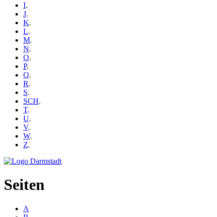
I
.
J
.
K
.
L
.
M
.
N
.
O
.
P
.
Q
.
R
.
S
.
SCH
.
T
.
U
.
V
.
W
.
Z
.
Seiten
A