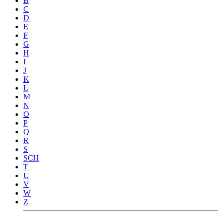
B
C
D
E
F
G
H
I
J
K
L
M
N
O
P
Q
R
S
SCH
T
U
V
W
Z