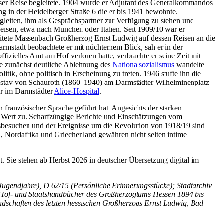
eser Reise begleitete. 1904 wurde er Adjutant des Generalkommandos
g in der Heidelberger Straße 6 die er bis 1941 bewohnte.
leiten, ihm als Gesprächspartner zur Verfügung zu stehen und
eisen, etwa nach München oder Italien. Seit 1909/10 war er
itete Massenbach Großherzog Ernst Ludwig auf dessen Reisen an die
rmstadt beobachtete er mit nüchternem Blick, sah er in der
zielles Amt am Hof verloren hatte, verbrachte er seine Zeit mit
ine zunächst deutliche Ablehnung des
Nationalsozialismus
wandelte
tik, ohne politisch in Erscheinung zu treten. 1946 stufte ihn die
ustav von Schauroth (1860–1940) am Darmstädter Wilhelminenplatz
er im Darmstädter
Alice-Hospital
.
ranzösischer Sprache geführt hat. Angesichts der starken
r Wert zu. Scharfzüngige Berichte und Einschätzungen vom
sbesuchen und der Ereignisse um die Revolution von 1918/19 sind
n, Nordafrika und Griechenland gewähren nicht selten intime
 Sie stehen ab Herbst 2026 in deutscher Übersetzung digital im
 Jugendjahre), D 62/15 (Persönliche Erinnerungsstücke); Stadtarchiv
; Hof- und Staatshandbücher des Großherzogtums Hessen 1894 bis
dschaften des letzten hessischen Großherzogs Ernst Ludwig, Bad