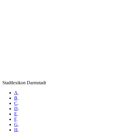
Stadtlexikon Darmstadt
A
.
B
.
C
.
D
.
E
.
F
.
G
.
H
.