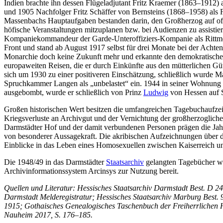
Indien brachte ihn dessen Flügeladjutant Fritz Kraemer (1863–1912)
und 1905 Nachfolger Fritz Schäffer von Bernsteins (1868–1958) als F
Massenbachs Hauptaufgaben bestanden darin, den Großherzog auf offi
höfische Veranstaltungen mitzuplanen bzw. bei Audienzen zu assistie
Kompaniekommandeur der Garde-Unteroffiziers-Kompanie als Rittmei
Front und stand ab August 1917 selbst für drei Monate bei der Achte
Monarchie doch keine Zukunft mehr und erkannte den demokratischen S
europaweiten Reisen, die er durch Einkünfte aus den mütterlichen Gü
sich um 1930 zu einer positiveren Einschätzung, schließlich wurde Ma
Spruchkammer Langen als „unbelastet“ ein. 1944 in seiner Wohnung
ausgebombt, wurde er schließlich von Prinz
Ludwig
von Hessen auf S
Großen historischen Wert besitzen die umfangreichen Tagebuchaufzei
Kriegsverluste an Archivgut und der Vernichtung der großherzoglic
Darmstädter Hof und der damit verbundenen Personen prägen die Jah
von besonderer Aussagekraft. Die akribischen Aufzeichnungen über di
Einblicke in das Leben eines Homosexuellen zwischen Kaiserreich u
Die 1948/49 in das Darmstädter
Staatsarchiv
gelangten Tagebücher war
Archivinformationssystem Arcinsys zur Nutzung bereit.
Quellen und Literatur: Hessisches Staatsarchiv Darmstadt Best. D 24
Darmstadt Melderegistratur; Hessisches Staatsarchiv Marburg Best.
1915; Gothaisches Genealogisches Taschenbuch der Freiherrlichen H
Nauheim 2017, S. 176–185.