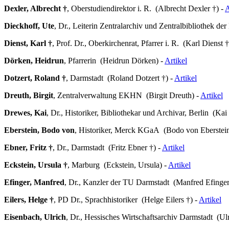
Dexler, Albrecht †
, Oberstudiendirektor i. R. (Albrecht Dexler †) -
A
Dieckhoff, Ute
, Dr., Leiterin Zentralarchiv und Zentralbibliothek 
Dienst, Karl †
, Prof. Dr., Oberkirchenrat, Pfarrer i. R. (Karl Dienst †
Dörken, Heidrun
, Pfarrerin (Heidrun Dörken) -
Artikel
Dotzert, Roland †
, Darmstadt (Roland Dotzert †) -
Artikel
Dreuth, Birgit
, Zentralverwaltung EKHN (Birgit Dreuth) -
Artikel
Drewes, Kai
, Dr., Historiker, Bibliothekar und Archivar, Berlin (Ka
Eberstein, Bodo von
, Historiker, Merck KGaA (Bodo von Eberstein
Ebner, Fritz †
, Dr., Darmstadt (Fritz Ebner †) -
Artikel
Eckstein, Ursula †
, Marburg (Eckstein, Ursula) -
Artikel
Efinger, Manfred
, Dr., Kanzler der TU Darmstadt (Manfred Efinger
Eilers, Helge †
, PD Dr., Sprachhistoriker (Helge Eilers †) -
Artikel
Eisenbach, Ulrich
, Dr., Hessisches Wirtschaftsarchiv Darmstadt (Ul