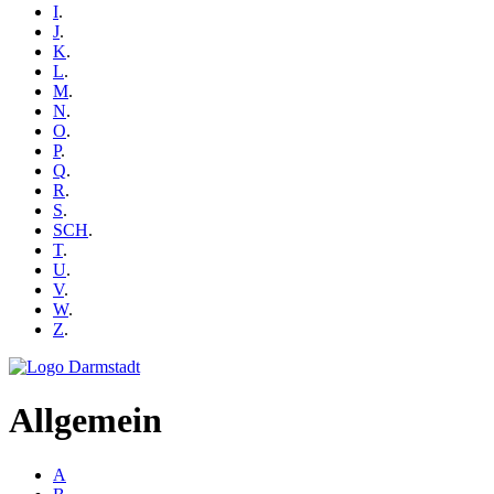
I
.
J
.
K
.
L
.
M
.
N
.
O
.
P
.
Q
.
R
.
S
.
SCH
.
T
.
U
.
V
.
W
.
Z
.
Allgemein
A