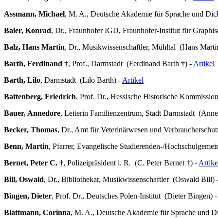
Assmann, Michael
, M. A., Deutsche Akademie für Sprache und Di
Baier, Konrad
, Dr., Fraunhofer IGD, Fraunhofer-Institut für Graph
Balz, Hans Martin
, Dr., Musikwissenschaftler, Mühltal (Hans Marti
Barth, Ferdinand †
, Prof., Darmstadt (Ferdinand Barth †) -
Artikel
Barth, Lilo
, Darmstadt (Lilo Barth) -
Artikel
Battenberg, Friedrich
, Prof. Dr., Hessische Historische Kommissio
Bauer, Annedore
, Leiterin Familienzentrum, Stadt Darmstadt (Ann
Becker, Thomas
, Dr., Amt für Veterinärwesen und Verbraucherschu
Benn, Martin
, Pfarrer, Evangelische Studierenden-/Hochschulgeme
Bernet, Peter C. †
, Polizeipräsident i. R. (C. Peter Bernet †) -
Artike
Bill, Oswald
, Dr., Bibliothekar, Musikwissenschaftler (Oswald Bill) 
Bingen, Dieter
, Prof. Dr., Deutsches Polen-Institut (Dieter Bingen) 
Blattmann, Corinna
, M. A., Deutsche Akademie für Sprache und D