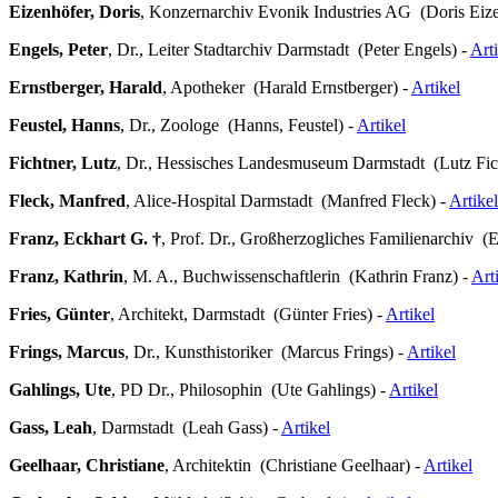
Eizenhöfer, Doris
, Konzernarchiv Evonik Industries AG (Doris Eize
Engels, Peter
, Dr., Leiter Stadtarchiv Darmstadt (Peter Engels) -
Art
Ernstberger, Harald
, Apotheker (Harald Ernstberger) -
Artikel
Feustel, Hanns
, Dr., Zoologe (Hanns, Feustel) -
Artikel
Fichtner, Lutz
, Dr., Hessisches Landesmuseum Darmstadt (Lutz Fic
Fleck, Manfred
, Alice-Hospital Darmstadt (Manfred Fleck) -
Artikel
Franz, Eckhart G. †
, Prof. Dr., Großherzogliches Familienarchiv (
Franz, Kathrin
, M. A., Buchwissenschaftlerin (Kathrin Franz) -
Art
Fries, Günter
, Architekt, Darmstadt (Günter Fries) -
Artikel
Frings, Marcus
, Dr., Kunsthistoriker (Marcus Frings) -
Artikel
Gahlings, Ute
, PD Dr., Philosophin (Ute Gahlings) -
Artikel
Gass, Leah
, Darmstadt (Leah Gass) -
Artikel
Geelhaar, Christiane
, Architektin (Christiane Geelhaar) -
Artikel