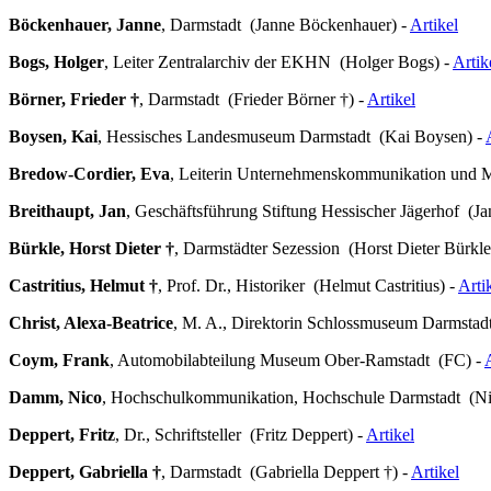
Böckenhauer, Janne
, Darmstadt (Janne Böckenhauer) -
Artikel
Bogs, Holger
, Leiter Zentralarchiv der EKHN (Holger Bogs) -
Artik
Börner, Frieder †
, Darmstadt (Frieder Börner †) -
Artikel
Boysen, Kai
, Hessisches Landesmuseum Darmstadt (Kai Boysen) -
Bredow-Cordier, Eva
, Leiterin Unternehmenskommunikation und 
Breithaupt, Jan
, Geschäftsführung Stiftung Hessischer Jägerhof (Ja
Bürkle, Horst Dieter †
, Darmstädter Sezession (Horst Dieter Bürkle
Castritius, Helmut †
, Prof. Dr., Historiker (Helmut Castritius) -
Arti
Christ, Alexa-Beatrice
, M. A., Direktorin Schlossmuseum Darmstadt
Coym, Frank
, Automobilabteilung Museum Ober-Ramstadt (FC) -
Damm, Nico
, Hochschulkommunikation, Hochschule Darmstadt (
Deppert, Fritz
, Dr., Schriftsteller (Fritz Deppert) -
Artikel
Deppert, Gabriella †
, Darmstadt (Gabriella Deppert †) -
Artikel