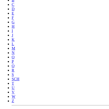
B
C
D
E
F
G
H
I
J
K
L
M
N
O
P
Q
R
S
SCH
T
U
V
W
Z