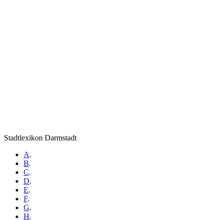
Stadtlexikon Darmstadt
A
.
B
.
C
.
D
.
E
.
F
.
G
.
H
.