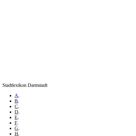
Stadtlexikon Darmstadt
A
.
B
.
C
.
D
.
E
.
F
.
G
.
H
.