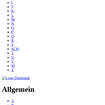
I
.
J
.
K
.
L
.
M
.
N
.
O
.
P
.
Q
.
R
.
S
.
SCH
.
T
.
U
.
V
.
W
.
Z
.
Allgemein
A