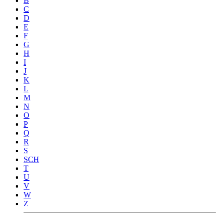
B
C
D
E
F
G
H
I
J
K
L
M
N
O
P
Q
R
S
SCH
T
U
V
W
Z