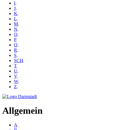
I
.
J
.
K
.
L
.
M
.
N
.
O
.
P
.
Q
.
R
.
S
.
SCH
.
T
.
U
.
V
.
W
.
Z
.
Allgemein
A