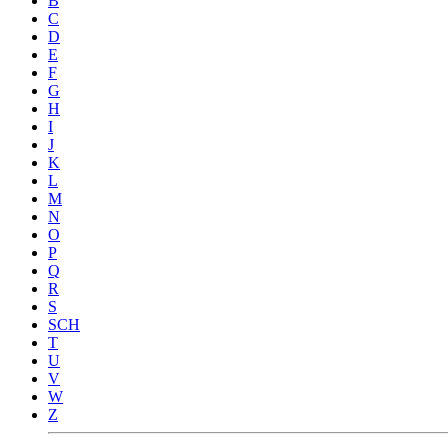
B
C
D
E
F
G
H
I
J
K
L
M
N
O
P
Q
R
S
SCH
T
U
V
W
Z