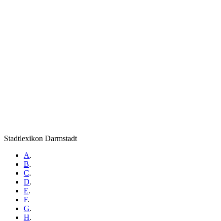
Stadtlexikon Darmstadt
A
.
B
.
C
.
D
.
E
.
F
.
G
.
H
.