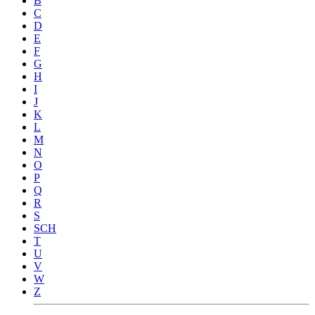
B
C
D
E
F
G
H
I
J
K
L
M
N
O
P
Q
R
S
SCH
T
U
V
W
Z