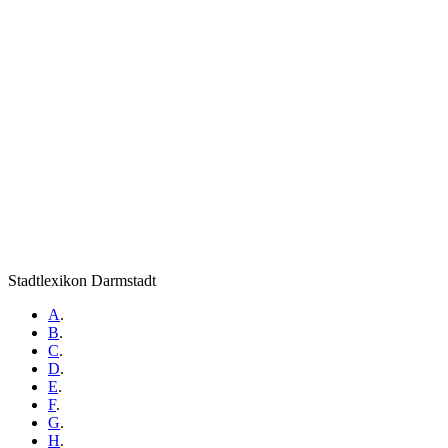
Stadtlexikon Darmstadt
A
.
B
.
C
.
D
.
E
.
F
.
G
.
H
.