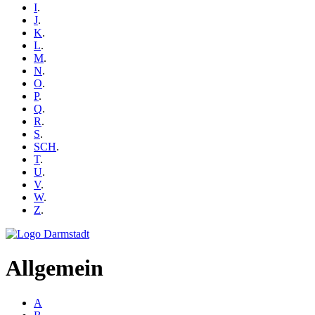
I
.
J
.
K
.
L
.
M
.
N
.
O
.
P
.
Q
.
R
.
S
.
SCH
.
T
.
U
.
V
.
W
.
Z
.
Allgemein
A