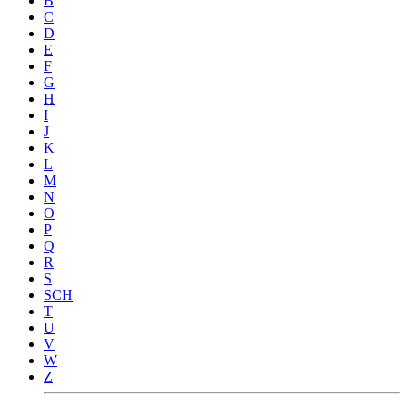
B
C
D
E
F
G
H
I
J
K
L
M
N
O
P
Q
R
S
SCH
T
U
V
W
Z