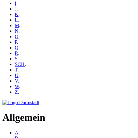
I
.
J
.
K
.
L
.
M
.
N
.
O
.
P
.
Q
.
R
.
S
.
SCH
.
T
.
U
.
V
.
W
.
Z
.
Allgemein
A