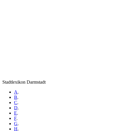
Stadtlexikon Darmstadt
A
.
B
.
C
.
D
.
E
.
F
.
G
.
H
.