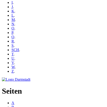
I
.
J
.
K
.
L
.
M
.
N
.
O
.
P
.
Q
.
R
.
S
.
SCH
.
T
.
U
.
V
.
W
.
Z
.
Seiten
A