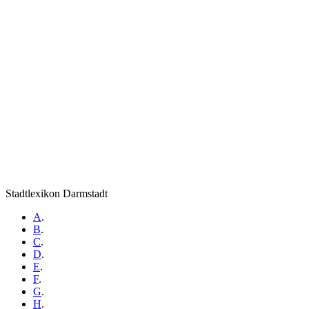
Stadtlexikon Darmstadt
A
.
B
.
C
.
D
.
E
.
F
.
G
.
H
.