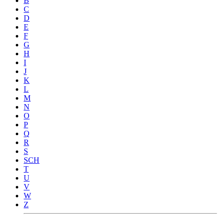
B
C
D
E
F
G
H
I
J
K
L
M
N
O
P
Q
R
S
SCH
T
U
V
W
Z