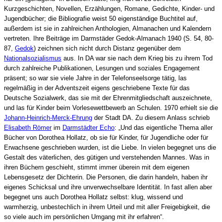
Kurzgeschichten, Novellen, Erzählungen, Romane, Gedichte, Kinder- und
Jugendbücher; die Bibliografie weist 50 eigenständige Buchtitel auf,
außerdem ist sie in zahlreichen Anthologien, Almanachen und Kalendern
vertreten. Ihre Beiträge im Darmstäder Gedok-Almanach 1940 (S. 54, 80-
87,
Gedok
) zeichnen sich nicht durch Distanz gegenüber dem
Nationalsozialismus
aus. In DA war sie nach dem Krieg bis zu ihrem Tod
durch zahlreiche Publikationen, Lesungen und soziales Engagement
präsent; so war sie viele Jahre in der Telefonseelsorge tätig, las
regelmäßig in der Adventszeit eigens geschriebene Texte für das
Deutsche Sozialwerk, das sie mit der Ehrenmitgliedschaft auszeichnete,
und las für Kinder beim Vorlesewettbewerb an Schulen. 1970 erhielt sie die
Johann-Heinrich-Merck-Ehrung
der Stadt DA. Zu diesem Anlass schrieb
Elisabeth Römer
im
Darmstädter Echo
: „Und das eigentliche Thema aller
Bücher von Dorothea Hollatz, ob sie für Kinder, für Jugendliche oder für
Erwachsene geschrieben wurden, ist die Liebe. In vielen begegnet uns die
Gestalt des väterlichen, des gütigen und verstehenden Mannes. Was in
ihren Büchern geschieht, stimmt immer überein mit dem eigenen
Lebensgesetz der Dichterin. Die Personen, die darin handeln, haben ihr
eigenes Schicksal und ihre unverwechselbare Identität. In fast allen aber
begegnet uns auch Dorothea Hollatz selbst: klug, wissend und
warmherzig, unbestechlich in ihrem Urteil und mit aller Freigebigkeit, die
so viele auch im persönlichen Umgang mit ihr erfahren“.