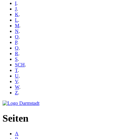
I
.
J
.
K
.
L
.
M
.
N
.
O
.
P
.
Q
.
R
.
S
.
SCH
.
T
.
U
.
V
.
W
.
Z
.
Seiten
A