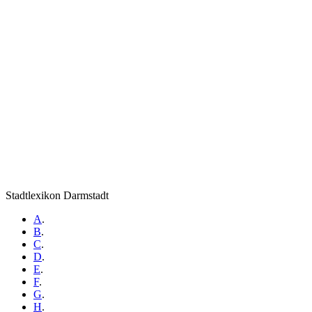
Stadtlexikon Darmstadt
A
.
B
.
C
.
D
.
E
.
F
.
G
.
H
.