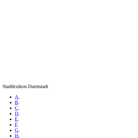
Stadtlexikon Darmstadt
A
.
B
.
C
.
D
.
E
.
F
.
G
.
H
.