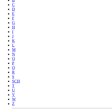
B
C
D
E
F
G
H
I
J
K
L
M
N
O
P
Q
R
S
SCH
T
U
V
W
Z