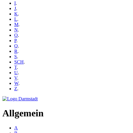
I
.
J
.
K
.
L
.
M
.
N
.
O
.
P
.
Q
.
R
.
S
.
SCH
.
T
.
U
.
V
.
W
.
Z
.
Allgemein
A