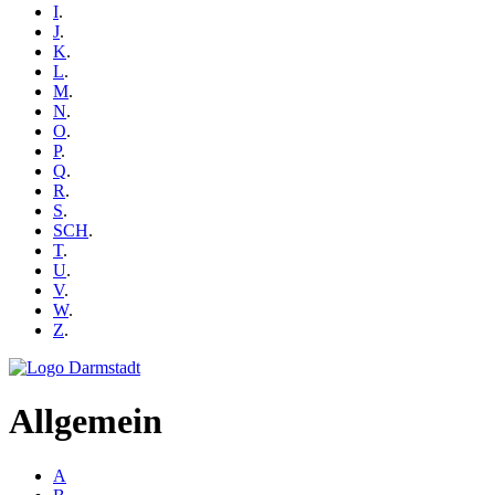
I
.
J
.
K
.
L
.
M
.
N
.
O
.
P
.
Q
.
R
.
S
.
SCH
.
T
.
U
.
V
.
W
.
Z
.
Allgemein
A