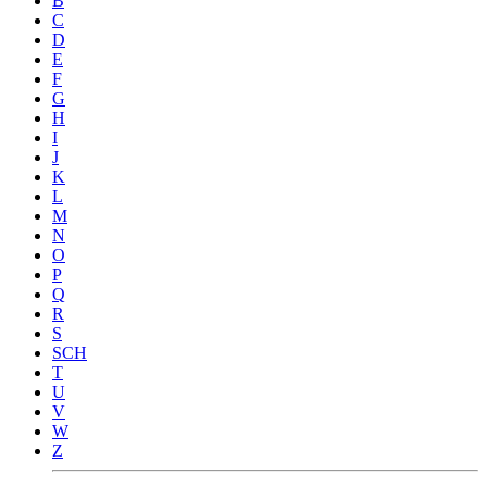
B
C
D
E
F
G
H
I
J
K
L
M
N
O
P
Q
R
S
SCH
T
U
V
W
Z