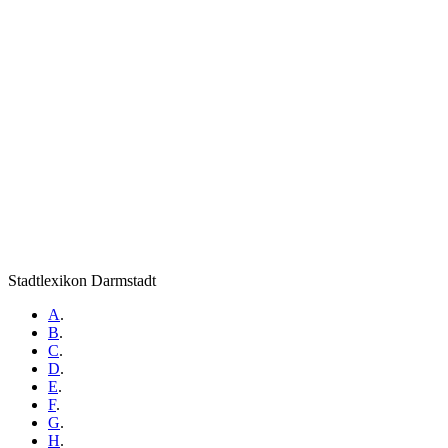
Stadtlexikon Darmstadt
A
.
B
.
C
.
D
.
E
.
F
.
G
.
H
.