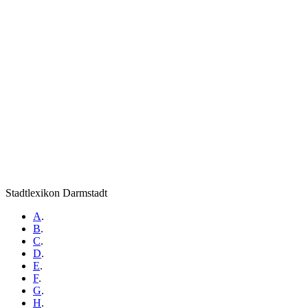
Stadtlexikon Darmstadt
A
.
B
.
C
.
D
.
E
.
F
.
G
.
H
.