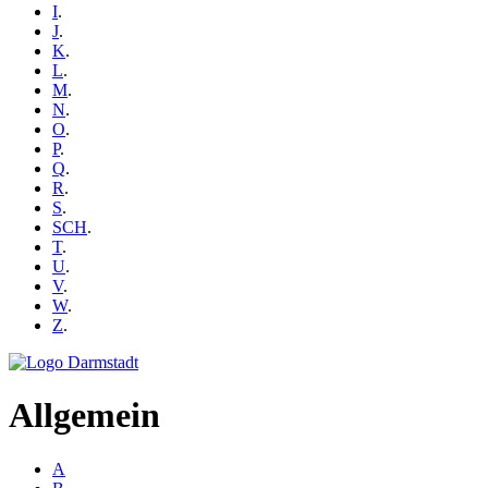
I
.
J
.
K
.
L
.
M
.
N
.
O
.
P
.
Q
.
R
.
S
.
SCH
.
T
.
U
.
V
.
W
.
Z
.
Allgemein
A