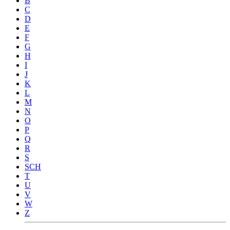
B
C
D
E
F
G
H
I
J
K
L
M
N
O
P
Q
R
S
SCH
T
U
V
W
Z