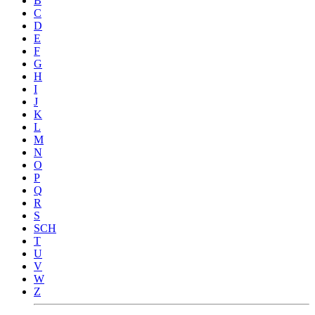
B
C
D
E
F
G
H
I
J
K
L
M
N
O
P
Q
R
S
SCH
T
U
V
W
Z