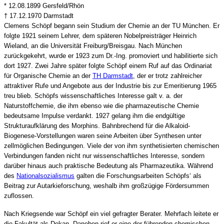
* 12.08.1899 Gersfeld/Rhön
† 17.12.1970 Darmstadt
Clemens Schöpf begann sein Studium der Chemie an der TU München. Er
folgte 1921 seinem Lehrer, dem späteren Nobelpreisträger Heinrich
Wieland, an die Universität Freiburg/Breisgau. Nach München
zurückgekehrt, wurde er 1923 zum Dr.-Ing. promoviert und habilitierte sich
dort 1927. Zwei Jahre später folgte Schöpf einem Ruf auf das Ordinariat
für Organische Chemie an der
TH Darmstadt
, der er trotz zahlreicher
attraktiver Rufe und Angebote aus der Industrie bis zur Emeritierung 1965
treu blieb. Schöpfs wissenschaftliches Interesse galt v. a. der
Naturstoffchemie, die ihm ebenso wie die pharmazeutische Chemie
bedeutsame Impulse verdankt. 1927 gelang ihm die endgültige
Strukturaufklärung des Morphins. Bahnbrechend für die Alkaloid-
Biogenese-Vorstellungen waren seine Arbeiten über Synthesen unter
zellmöglichen Bedingungen. Viele der von ihm synthetisierten chemischen
Verbindungen fanden nicht nur wissenschaftliches Interesse, sondern
darüber hinaus auch praktische Bedeutung als Pharmazeutika. Während
des
Nationalsozialismus
galten die Forschungsarbeiten Schöpfs‘ als
Beitrag zur Autarkieforschung, weshalb ihm großzügige Fördersummen
zuflossen.
Nach Kriegsende war Schöpf ein viel gefragter Berater. Mehrfach leitete er
die Fakultät als Dekan. Daneben rief er eine der führenden chemischen