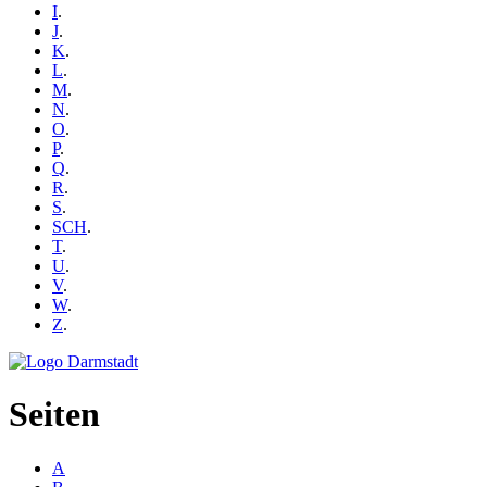
I
.
J
.
K
.
L
.
M
.
N
.
O
.
P
.
Q
.
R
.
S
.
SCH
.
T
.
U
.
V
.
W
.
Z
.
Seiten
A