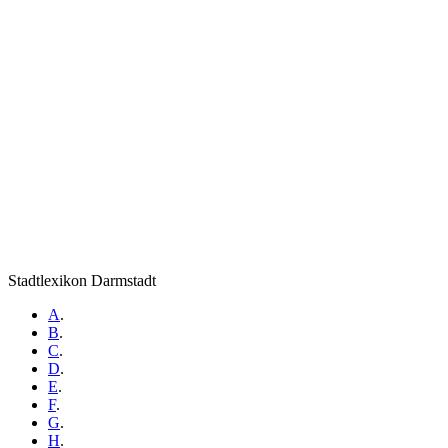
Stadtlexikon Darmstadt
A
.
B
.
C
.
D
.
E
.
F
.
G
.
H
.