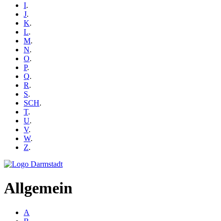
I
.
J
.
K
.
L
.
M
.
N
.
O
.
P
.
Q
.
R
.
S
.
SCH
.
T
.
U
.
V
.
W
.
Z
.
Allgemein
A