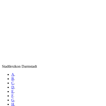
Stadtlexikon Darmstadt
A
.
B
.
C
.
D
.
E
.
F
.
G
.
H
.