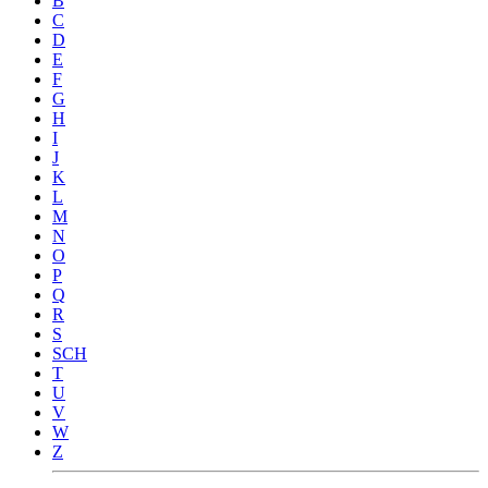
B
C
D
E
F
G
H
I
J
K
L
M
N
O
P
Q
R
S
SCH
T
U
V
W
Z