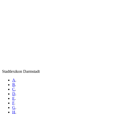
Stadtlexikon Darmstadt
A
.
B
.
C
.
D
.
E
.
F
.
G
.
H
.