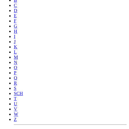
B
C
D
E
F
G
H
I
J
K
L
M
N
O
P
Q
R
S
SCH
T
U
V
W
Z