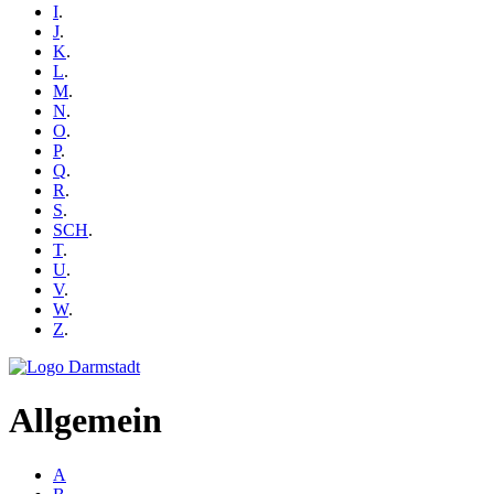
I
.
J
.
K
.
L
.
M
.
N
.
O
.
P
.
Q
.
R
.
S
.
SCH
.
T
.
U
.
V
.
W
.
Z
.
Allgemein
A