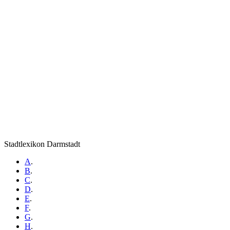
Stadtlexikon Darmstadt
A
.
B
.
C
.
D
.
E
.
F
.
G
.
H
.