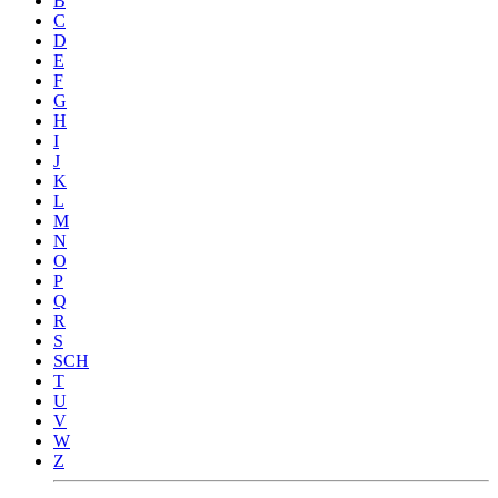
B
C
D
E
F
G
H
I
J
K
L
M
N
O
P
Q
R
S
SCH
T
U
V
W
Z