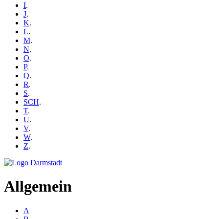
I
.
J
.
K
.
L
.
M
.
N
.
O
.
P
.
Q
.
R
.
S
.
SCH
.
T
.
U
.
V
.
W
.
Z
.
Allgemein
A