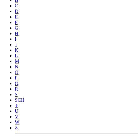
B
C
D
E
F
G
H
I
J
K
L
M
N
O
P
Q
R
S
SCH
T
U
V
W
Z