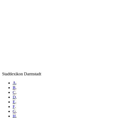
Stadtlexikon Darmstadt
A
.
B
.
C
.
D
.
E
.
F
.
G
.
H
.