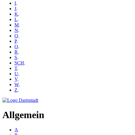
I
.
J
.
K
.
L
.
M
.
N
.
O
.
P
.
Q
.
R
.
S
.
SCH
.
T
.
U
.
V
.
W
.
Z
.
Allgemein
A