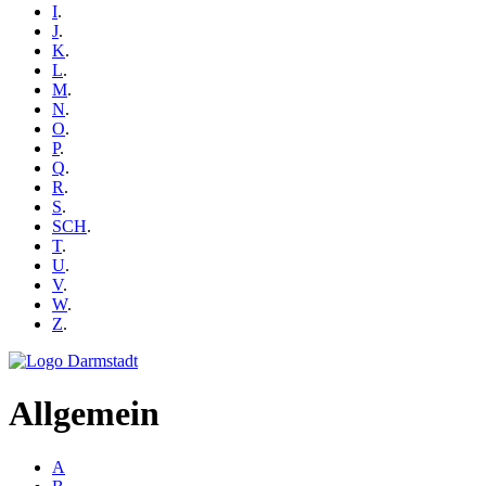
I
.
J
.
K
.
L
.
M
.
N
.
O
.
P
.
Q
.
R
.
S
.
SCH
.
T
.
U
.
V
.
W
.
Z
.
Allgemein
A