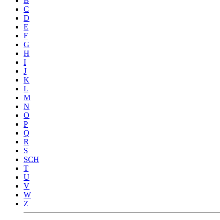
B
C
D
E
F
G
H
I
J
K
L
M
N
O
P
Q
R
S
SCH
T
U
V
W
Z