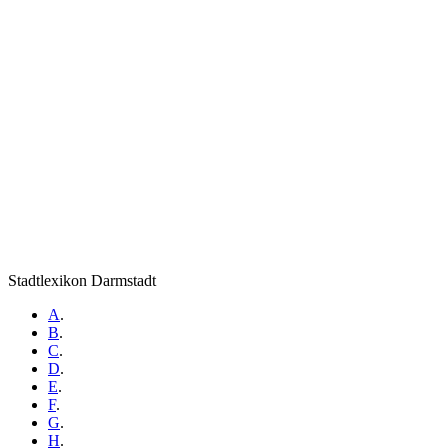
Stadtlexikon Darmstadt
A
.
B
.
C
.
D
.
E
.
F
.
G
.
H
.