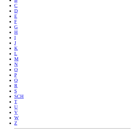
B
C
D
E
F
G
H
I
J
K
L
M
N
O
P
Q
R
S
SCH
T
U
V
W
Z