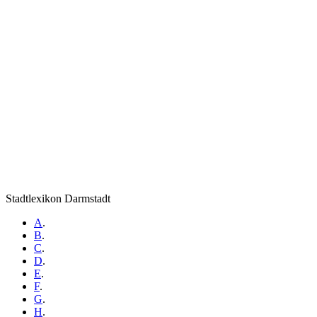
Stadtlexikon Darmstadt
A
.
B
.
C
.
D
.
E
.
F
.
G
.
H
.