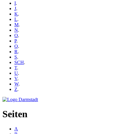
I
.
J
.
K
.
L
.
M
.
N
.
O
.
P
.
Q
.
R
.
S
.
SCH
.
T
.
U
.
V
.
W
.
Z
.
Seiten
A