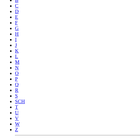
B
C
D
E
F
G
H
I
J
K
L
M
N
O
P
Q
R
S
SCH
T
U
V
W
Z