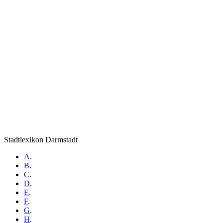
Stadtlexikon Darmstadt
A
.
B
.
C
.
D
.
E
.
F
.
G
.
H
.