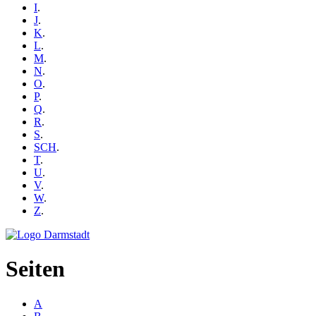
I
.
J
.
K
.
L
.
M
.
N
.
O
.
P
.
Q
.
R
.
S
.
SCH
.
T
.
U
.
V
.
W
.
Z
.
Seiten
A