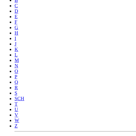
B
C
D
E
F
G
H
I
J
K
L
M
N
O
P
Q
R
S
SCH
T
U
V
W
Z