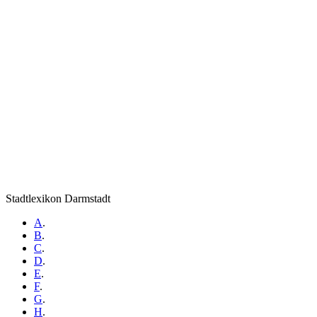
Stadtlexikon Darmstadt
A
.
B
.
C
.
D
.
E
.
F
.
G
.
H
.