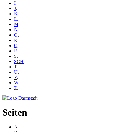
I
.
J
.
K
.
L
.
M
.
N
.
O
.
P
.
Q
.
R
.
S
.
SCH
.
T
.
U
.
V
.
W
.
Z
.
Seiten
A