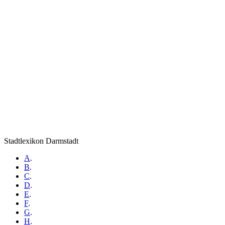
Stadtlexikon Darmstadt
A
.
B
.
C
.
D
.
E
.
F
.
G
.
H
.