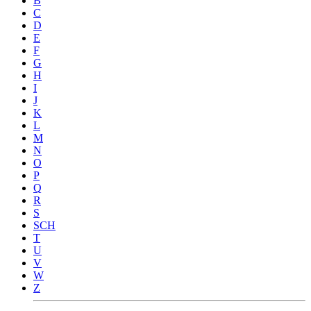
B
C
D
E
F
G
H
I
J
K
L
M
N
O
P
Q
R
S
SCH
T
U
V
W
Z