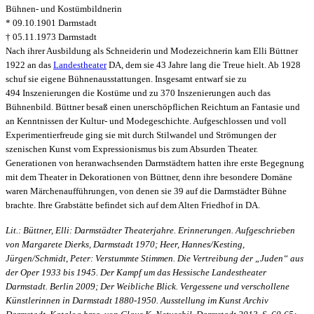
Bühnen- und Kostümbildnerin
* 09.10.1901 Darmstadt
† 05.11.1973 Darmstadt
Nach ihrer Ausbildung als Schneiderin und Modezeichnerin kam Elli Büttner
1922 an das
Landestheater
DA, dem sie 43 Jahre lang die Treue hielt. Ab 1928
schuf sie eigene Bühnenausstattungen. Insgesamt entwarf sie zu
494 Inszenierungen die Kostüme und zu 370 Inszenierungen auch das
Bühnenbild. Büttner besaß einen unerschöpflichen Reichtum an Fantasie und
an Kenntnissen der Kultur- und Modegeschichte. Aufgeschlossen und voll
Experimentierfreude ging sie mit durch Stilwandel und Strömungen der
szenischen Kunst vom Expressionismus bis zum Absurden Theater.
Generationen von heranwachsenden Darmstädtern hatten ihre erste Begegnung
mit dem Theater in Dekorationen von Büttner, denn ihre besondere Domäne
waren Märchenaufführungen, von denen sie 39 auf die Darmstädter Bühne
brachte. Ihre Grabstätte befindet sich auf dem Alten Friedhof in DA.
Lit.: Büttner, Elli: Darmstädter Theaterjahre. Erinnerungen. Aufgeschrieben
von Margarete Dierks, Darmstadt 1970; Heer, Hannes/Kesting,
Jürgen/Schmidt, Peter: Verstummte Stimmen. Die Vertreibung der „Juden“ aus
der Oper 1933 bis 1945. Der Kampf um das Hessische Landestheater
Darmstadt. Berlin 2009; Der Weibliche Blick. Vergessene und verschollene
Künstlerinnen in Darmstadt 1880-1950. Ausstellung im Kunst Archiv