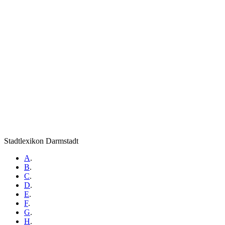
Stadtlexikon Darmstadt
A
.
B
.
C
.
D
.
E
.
F
.
G
.
H
.