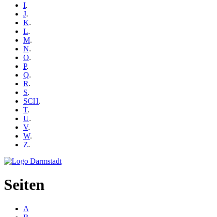
I
.
J
.
K
.
L
.
M
.
N
.
O
.
P
.
Q
.
R
.
S
.
SCH
.
T
.
U
.
V
.
W
.
Z
.
Seiten
A