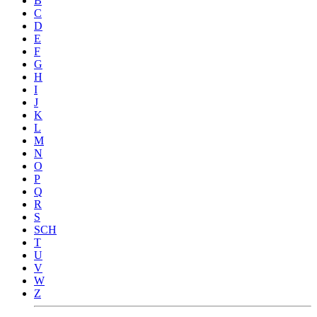
B
C
D
E
F
G
H
I
J
K
L
M
N
O
P
Q
R
S
SCH
T
U
V
W
Z