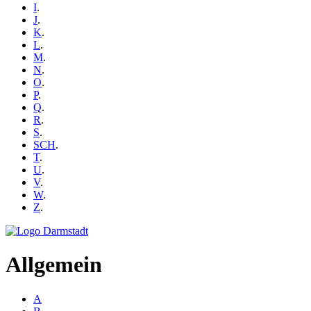
I
.
J
.
K
.
L
.
M
.
N
.
O
.
P
.
Q
.
R
.
S
.
SCH
.
T
.
U
.
V
.
W
.
Z
.
Allgemein
A