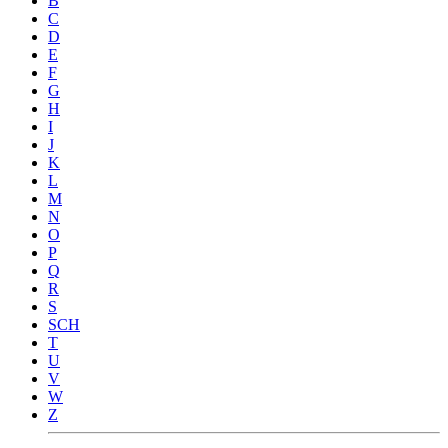
B
C
D
E
F
G
H
I
J
K
L
M
N
O
P
Q
R
S
SCH
T
U
V
W
Z