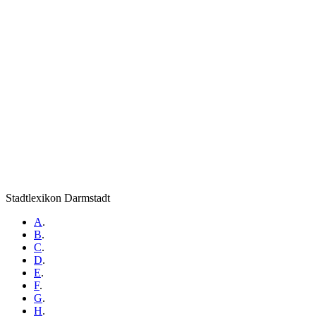
Stadtlexikon Darmstadt
A
.
B
.
C
.
D
.
E
.
F
.
G
.
H
.