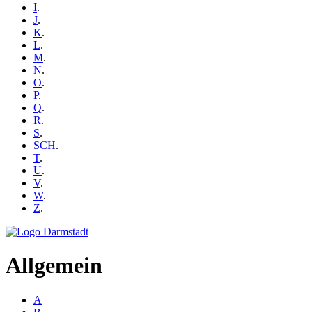
I
.
J
.
K
.
L
.
M
.
N
.
O
.
P
.
Q
.
R
.
S
.
SCH
.
T
.
U
.
V
.
W
.
Z
.
Allgemein
A