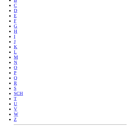
B
C
D
E
F
G
H
I
J
K
L
M
N
O
P
Q
R
S
SCH
T
U
V
W
Z