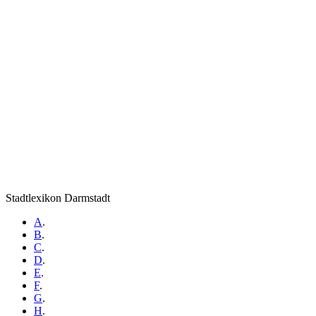
Stadtlexikon Darmstadt
A
.
B
.
C
.
D
.
E
.
F
.
G
.
H
.