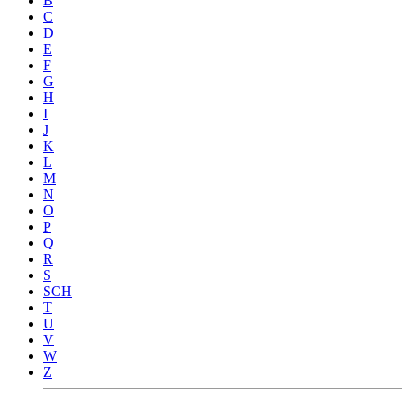
B
C
D
E
F
G
H
I
J
K
L
M
N
O
P
Q
R
S
SCH
T
U
V
W
Z