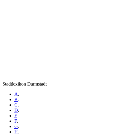
Stadtlexikon Darmstadt
A
.
B
.
C
.
D
.
E
.
F
.
G
.
H
.