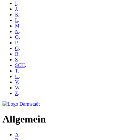
I
.
J
.
K
.
L
.
M
.
N
.
O
.
P
.
Q
.
R
.
S
.
SCH
.
T
.
U
.
V
.
W
.
Z
.
Allgemein
A