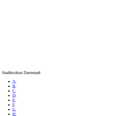
Stadtlexikon Darmstadt
A
.
B
.
C
.
D
.
E
.
F
.
G
.
H
.