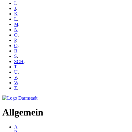
I
.
J
.
K
.
L
.
M
.
N
.
O
.
P
.
Q
.
R
.
S
.
SCH
.
T
.
U
.
V
.
W
.
Z
.
Allgemein
A