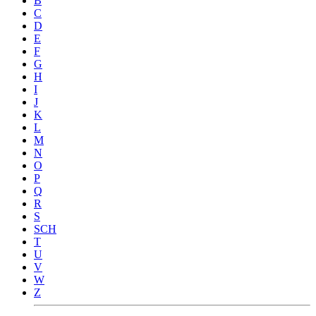
B
C
D
E
F
G
H
I
J
K
L
M
N
O
P
Q
R
S
SCH
T
U
V
W
Z