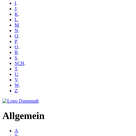
I
.
J
.
K
.
L
.
M
.
N
.
O
.
P
.
Q
.
R
.
S
.
SCH
.
T
.
U
.
V
.
W
.
Z
.
Allgemein
A