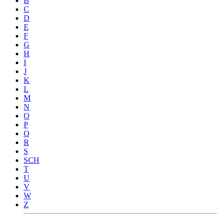
B
C
D
E
F
G
H
I
J
K
L
M
N
O
P
Q
R
S
SCH
T
U
V
W
Z