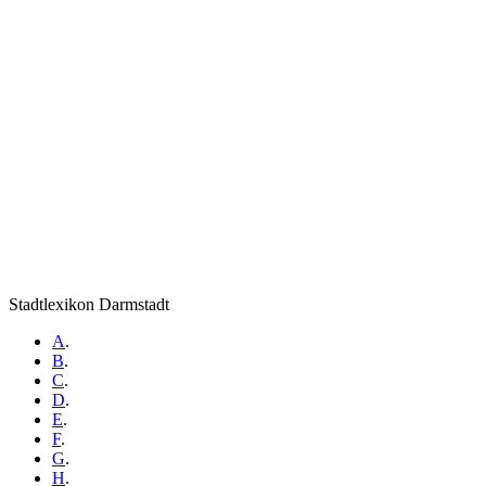
Stadtlexikon Darmstadt
A
.
B
.
C
.
D
.
E
.
F
.
G
.
H
.