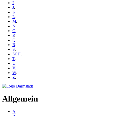
I
.
J
.
K
.
L
.
M
.
N
.
O
.
P
.
Q
.
R
.
S
.
SCH
.
T
.
U
.
V
.
W
.
Z
.
Allgemein
A