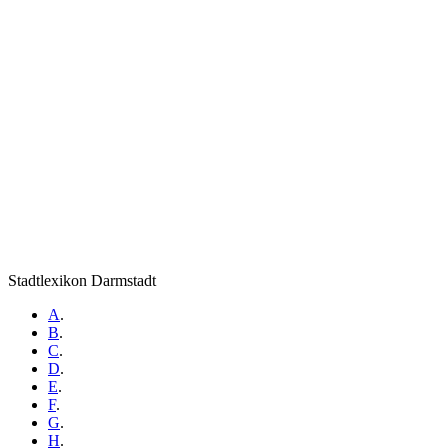
Stadtlexikon Darmstadt
A
.
B
.
C
.
D
.
E
.
F
.
G
.
H
.