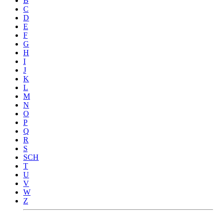
B
C
D
E
F
G
H
I
J
K
L
M
N
O
P
Q
R
S
SCH
T
U
V
W
Z