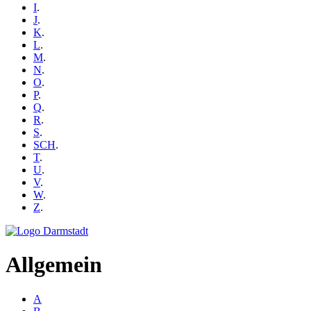
I
.
J
.
K
.
L
.
M
.
N
.
O
.
P
.
Q
.
R
.
S
.
SCH
.
T
.
U
.
V
.
W
.
Z
.
Allgemein
A