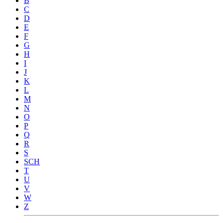
B
C
D
E
F
G
H
I
J
K
L
M
N
O
P
Q
R
S
SCH
T
U
V
W
Z