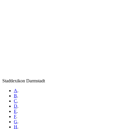
Stadtlexikon Darmstadt
A
.
B
.
C
.
D
.
E
.
F
.
G
.
H
.