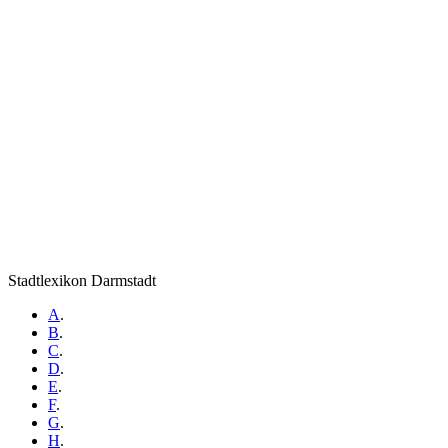
Stadtlexikon Darmstadt
A
.
B
.
C
.
D
.
E
.
F
.
G
.
H
.