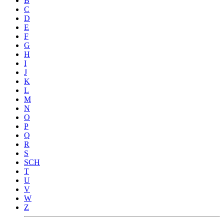
B
C
D
E
F
G
H
I
J
K
L
M
N
O
P
Q
R
S
SCH
T
U
V
W
Z