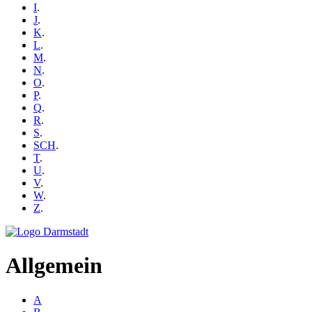
I
.
J
.
K
.
L
.
M
.
N
.
O
.
P
.
Q
.
R
.
S
.
SCH
.
T
.
U
.
V
.
W
.
Z
.
Allgemein
A