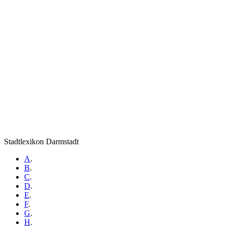
Stadtlexikon Darmstadt
A
.
B
.
C
.
D
.
E
.
F
.
G
.
H
.