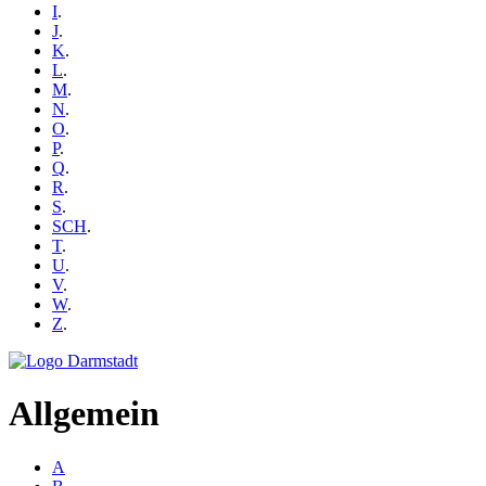
I
.
J
.
K
.
L
.
M
.
N
.
O
.
P
.
Q
.
R
.
S
.
SCH
.
T
.
U
.
V
.
W
.
Z
.
Allgemein
A