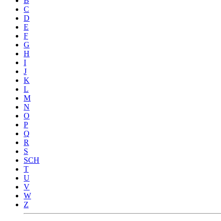
B
C
D
E
F
G
H
I
J
K
L
M
N
O
P
Q
R
S
SCH
T
U
V
W
Z