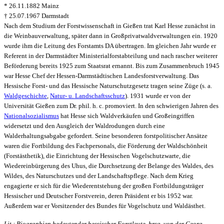
* 26.11.1882 Mainz
† 25.07.1967 Darmstadt
Nach dem Studium der Forstwissenschaft in Gießen trat Karl Hesse zunächst in
die Weinbauverwaltung, später dann in Großprivatwaldverwaltungen ein. 1920
wurde ihm die Leitung des Forstamts DA übertragen. Im gleichen Jahr wurde er
Referent in der Darmstädter Ministerialforstabteilung und nach rascher weiterer
Beförderung bereits 1925 zum Staatsrat ernannt. Bis zum Zusammenbruch 1945
war Hesse Chef der Hessen-Darmstädtischen Landesforstverwaltung. Das
Hessische Forst- und das Hessische Naturschutzgesetz tragen seine Züge (s. a.
Waldgeschichte
,
Natur- u. Landschaftsschutz
). 1931 wurde er von der
Universität Gießen zum Dr. phil. h. c. promoviert. In den schwierigen Jahren des
Nationalsozialismus
hat Hesse sich Waldverkäufen und Großeingriffen
widersetzt und den Ausgleich der Waldrodungen durch eine
Walderhaltungsabgabe gefordert. Seine besonderen forstpolitischer Ansätze
waren die Fortbildung des Fachpersonals, die Förderung der Waldschönheit
(Forstästhetik), die Einrichtung der Hessischen Vogelschutzwarte, die
Wiedereinbürgerung des Uhus, die Durchsetzung der Belange des Waldes, des
Wildes, des Naturschutzes und der Landschaftspflege. Nach dem Krieg
engagierte er sich für die Wiederentstehung der großen Fortbildungsträger
Hessischer und Deutscher Forstverein, deren Präsident er bis 1952 war.
Außerdem war er Vorsitzender des Bundes für Vogelschutz und Waldästhet.
Lit.: Biographien bedeutender hessischer Forstleute, hrsg. von der Georg-