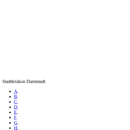
Stadtlexikon Darmstadt
A
.
B
.
C
.
D
.
E
.
F
.
G
.
H
.