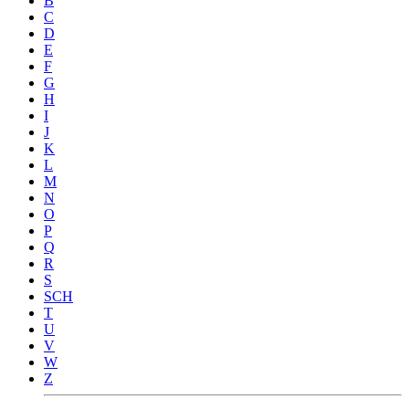
B
C
D
E
F
G
H
I
J
K
L
M
N
O
P
Q
R
S
SCH
T
U
V
W
Z