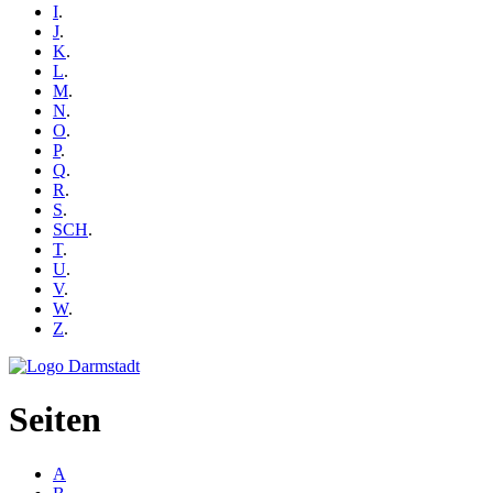
I
.
J
.
K
.
L
.
M
.
N
.
O
.
P
.
Q
.
R
.
S
.
SCH
.
T
.
U
.
V
.
W
.
Z
.
Seiten
A