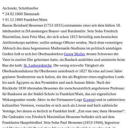
Architekt, Schriftsteller
* 24.02.1800 Darmstadt
† 01.12.1860 Frankfurt/Main
Baurat Bernhard Hessemer (1753-1831) entstammte einer seit dem frühen 18.
Jahrhundert in DA ansässigen Brauer- und Ratsfamilie. Sein Sohn Friedrich
Maximilian, kurz Fritz Max, der sich schon 1815 freiwillig zum hessischen
Artilleriekorps meldete, wollte anfangs Offizier werden. Nach dem vorzeitigen
Abbruch des dazu begonnenen Mathematik-Studiums im politisch unruhigen
Gießen ließ er sich bei Oberbaudirektor
Georg Moller
, dessen Schwester der
Vater in zweiter Ehe geheiratet hatte, im Baufach ausbilden und assistierte beim
Bau der kath.
St. Ludwigskirche
. Die wenig reizvolle Tätigkeit als
Oberbaukondukteur für Oberhessen unterbrach er 1827 für eine auf zwei Jahre
geplante Studienreise nach Italien, die ihn als Begleiter eines englischen Lords
bis nach Ägypten zu den Pyramiden und nach Assuan führte. Nach der
Rückkehr 1830 übernahm Hessemer die zwischenzeitlich angebotene Professur
für Baukunst an der Städel-Schule in Frankfurt/Main, das zur eigentlichen
Wirkungsstätte wurde. Aktiv in der Freimaurer-Loge (
Logen
) und in zahlreichen
kulturellen Vereinen, versuchte er sich auch als Literat und hielt zahlreiche
Vorträge, bei denen es freilich in Frankfurt hieß: „Erst esse mer, dann Hessemer“.
Die Grabstätte von Friedrich Maximilian Hessemer befindet sich auf dem
Frankfurter Hauptfriedhof. Sein Sohn Paul Hessemer (1853-1944), Ingenieur