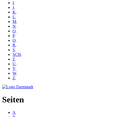
I
.
J
.
K
.
L
.
M
.
N
.
O
.
P
.
Q
.
R
.
S
.
SCH
.
T
.
U
.
V
.
W
.
Z
.
Seiten
A