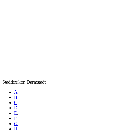
Stadtlexikon Darmstadt
A
.
B
.
C
.
D
.
E
.
F
.
G
.
H
.