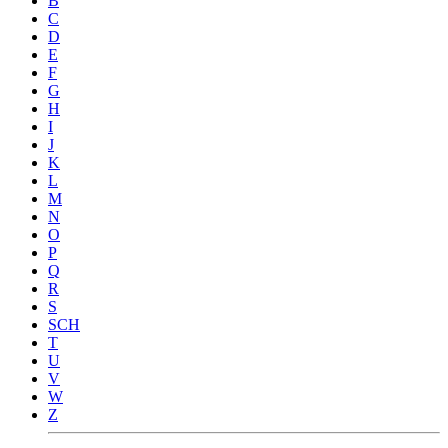
B
C
D
E
F
G
H
I
J
K
L
M
N
O
P
Q
R
S
SCH
T
U
V
W
Z