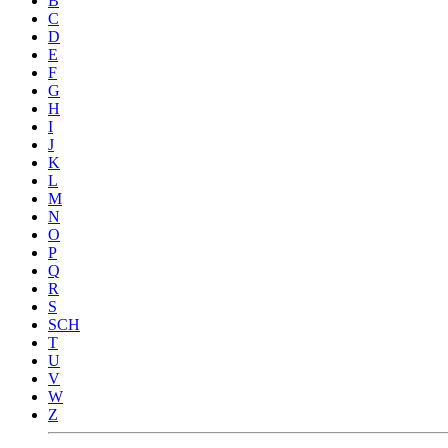
B
C
D
E
F
G
H
I
J
K
L
M
N
O
P
Q
R
S
SCH
T
U
V
W
Z