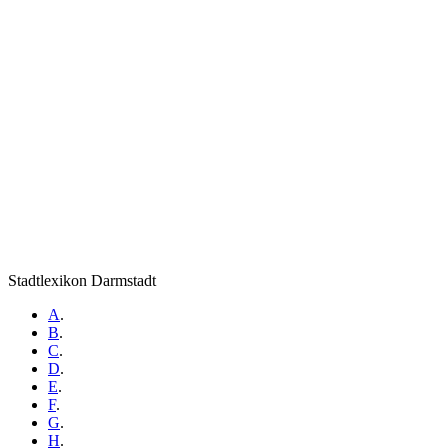
Stadtlexikon Darmstadt
A
.
B
.
C
.
D
.
E
.
F
.
G
.
H
.