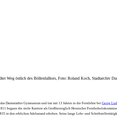
ter Weg östlich des Böllenfalltors, Foto: Roland Koch, Stadtarchiv Da
das Darmstädter Gymnasium und trat mit 13 Jahren in die Forstlehre bei
Georg Lud
 1811 begann die steile Karriere als Großherzoglich Hessischer Forsthoheitskommis
35 in den erblichen Adelsstand erhoben. Seine lange Lehr- und Schriftstellertätigk