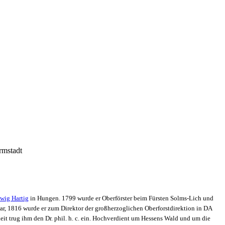
rmstadt
wig Hartig
in Hungen. 1799 wurde er Oberförster beim Fürsten Solms-Lich und
sar, 1816 wurde er zum Direktor der großherzoglichen Oberforstdirektion in DA
eit trug ihm den Dr. phil. h. c. ein. Hochverdient um Hessens Wald und um die