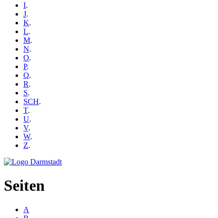
I
.
J
.
K
.
L
.
M
.
N
.
O
.
P
.
Q
.
R
.
S
.
SCH
.
T
.
U
.
V
.
W
.
Z
.
Seiten
A