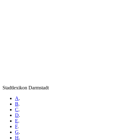
Stadtlexikon Darmstadt
A
.
B
.
C
.
D
.
E
.
F
.
G
.
H
.