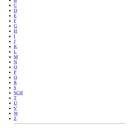
B
C
D
E
F
G
H
I
J
K
L
M
N
O
P
Q
R
S
SCH
T
U
V
W
Z