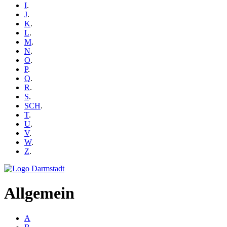
I
.
J
.
K
.
L
.
M
.
N
.
O
.
P
.
Q
.
R
.
S
.
SCH
.
T
.
U
.
V
.
W
.
Z
.
Allgemein
A