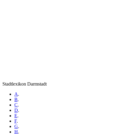
Stadtlexikon Darmstadt
A
.
B
.
C
.
D
.
E
.
F
.
G
.
H
.