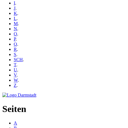
I
.
J
.
K
.
L
.
M
.
N
.
O
.
P
.
Q
.
R
.
S
.
SCH
.
T
.
U
.
V
.
W
.
Z
.
Seiten
A