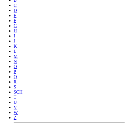
B
C
D
E
F
G
H
I
J
K
L
M
N
O
P
Q
R
S
SCH
T
U
V
W
Z