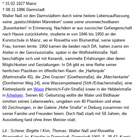
* 15.02.1927 Mainz
† 08.11.1986 Darmstadt
Walter Naß ist den Darmstädtern durch seine heitere Lebensauffassung,
seine „quietschfidelen Männeken“ sowie seine unverwechselbaren
„Busentanten“ in Erinnerung. Nachdem er aus russischer Gefangenschaft
nach Hause zurückkehrte, studierte er von 1946 bis 1950 an der
Kunstschule in Mainz, wo er Roswitha von Blumenthal, seine spätere
Frau, kennen lernte. 1950 kamen die beiden nach DA, hatten zuerst ein
Atelier in der Gervinusstraße, später in der Wolfskehlstraße. Naß
beschäftigte sich viel mit Keramik, sammelte Erfahrungen über deren
Möglichkeiten und Gestaltungen. In DA gibt es eine Reihe seiner
herrlichen Plastiken im öffentlichen Raum: die „Harfenjule“
(Martinstraße 45), die „Drei Grazien“ (Goethestraße), die „Märchentante“
(Dornheimer Weg 24), eine Wasserspielwand (Stift-/Erbacherstraße), eine
Kletterplastik am
Woog
(Heinrich-Fuhr-Straße) sowie in der Hebbelstraße
in
Arheilgen
. Seinen 60. Geburtstag wollte der Maler und Bildhauer
inmitten seines Lebenswerks, umgeben von 40 Plastiken und etwa
60 Zeichnungen, in der Galerie „Hohe Straße“ in Dieburg zusammen mit
seiner Familie und Freunden feiern. Doch Naß starb mit 59 Jahren, die
Ausstellung fand ohne ihren Meister statt.
Lit.: Scherer, Birgitte / Kirn, Thomas: Walter Naß und Roswitha
Blumenthal. In: Künstler in Darmstadt, Darmstadt 1969, S. 38-42; Kunst