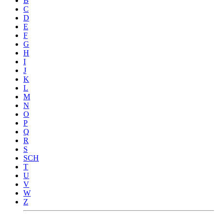
B
C
D
E
F
G
H
I
J
K
L
M
N
O
P
Q
R
S
SCH
T
U
V
W
Z