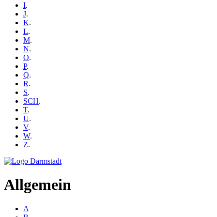
I
.
J
.
K
.
L
.
M
.
N
.
O
.
P
.
Q
.
R
.
S
.
SCH
.
T
.
U
.
V
.
W
.
Z
.
Allgemein
A