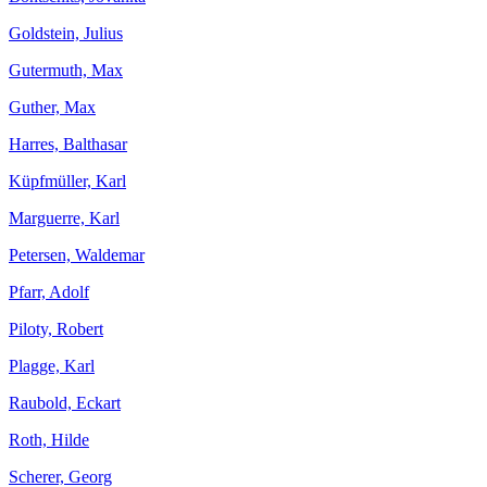
Goldstein, Julius
Gutermuth, Max
Guther, Max
Harres, Balthasar
Küpfmüller, Karl
Marguerre, Karl
Petersen, Waldemar
Pfarr, Adolf
Piloty, Robert
Plagge, Karl
Raubold, Eckart
Roth, Hilde
Scherer, Georg