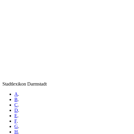
Stadtlexikon Darmstadt
A
.
B
.
C
.
D
.
E
.
F
.
G
.
H
.