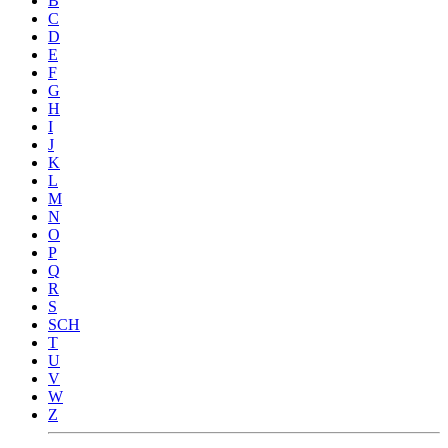
B
C
D
E
F
G
H
I
J
K
L
M
N
O
P
Q
R
S
SCH
T
U
V
W
Z