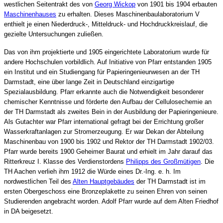
westlichen Seitentrakt des von
Georg Wickop
von 1901 bis 1904 erbauten
Maschinenhauses
zu erhalten. Dieses Maschinenbaulaboratorium V
enthielt je einen Niederdruck-, Mitteldruck- und Hochdruckkreislauf, die
gezielte Untersuchungen zuließen.
Das von ihm projektierte und 1905 eingerichtete Laboratorium wurde für
andere Hochschulen vorbildlich. Auf Initiative von Pfarr entstanden 1905
ein Institut und ein Studiengang für Papieringenieurwesen an der TH
Darmstadt, eine über lange Zeit in Deutschland einzigartige
Spezialausbildung. Pfarr erkannte auch die Notwendigkeit besonderer
chemischer Kenntnisse und förderte den Aufbau der Cellulosechemie an
der TH Darmstadt als zweites Bein in der Ausbildung der Papieringenieure.
Als Gutachter war Pfarr international gefragt bei der Errichtung großer
Wasserkraftanlagen zur Stromerzeugung. Er war Dekan der Abteilung
Maschinenbau von 1900 bis 1902 und Rektor der TH Darmstadt 1902/03.
Pfarr wurde bereits 1900 Geheimer Baurat und erhielt im Jahr darauf das
Ritterkreuz I. Klasse des Verdienstordens
Philipps des Großmütigen
. Die
TH Aachen verlieh ihm 1912 die Würde eines Dr.-Ing. e. h. Im
nordwestlichen Teil des
Alten Hauptgebäudes
der TH Darmstadt ist im
ersten Obergeschoss eine Bronzeplakette zu seinen Ehren von seinen
Studierenden angebracht worden.
Adolf Pfarr wurde auf dem Alten Friedhof
in DA beigesetzt.