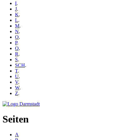
I
.
J
.
K
.
L
.
M
.
N
.
O
.
P
.
Q
.
R
.
S
.
SCH
.
T
.
U
.
V
.
W
.
Z
.
Seiten
A