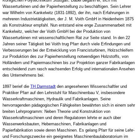
Königlichen Polytechnikum Stuttgart. Dabei begann er, sich mit
Wasserturbinen und der Papierherstellung zu beschäftigen. Sein Lehrer
war Wilhelm von Kankelwitz (1831-1892), der ihn, nach Erfahrungen in
mehreren Industrietätigkeiten, der J. M. Voith GmbH in Heidenheim 1875
als Konstrukteur empfahl. Nun entstand eine enge Zusammenarbeit mit
Kankelwitz, welcher der Voith GmbH bei der Produktion von
Wasserturbinen mit wissenschaftlichem Rat zur Seite stand. In den 22
Jahren seiner Tätigkeit bei Voith trug Pfarr durch viele Erfindungen und
Verbesserungen bei der Entwicklung von Francisturbinen, Holzschleifern
zur Produktion des zur Papierherstellung notwendigen Holzstoffs, von
Holländern und Papiermaschinen bis zur Projektion ganzer Fabrikanlagen
entscheidend zum rasch wachsenden Erfolg und internationalen Ansehen
des Unternehmens bei.
1897 berief die
TH Darmstadt
den angesehenen Wissenschaftler und
Praktiker Pfarr auf den Lehrstuhl für Maschinenbau V, insbesondere
Wasserkraftmaschinen, Hydraulik und Fabrikanlagen. Seine
hervorragenden pädagogischen Fähigkeiten bewährten sich in einem sehr
breiten Lehrprogramm: Neben Theorie und Konstruktion von
Wasserkraftmaschinen und deren Regulatoren lehrte er auch über
Wasserwerksbauten, Hebemaschinen, Fabrikanlagen und
Papierfabrikation sowie deren Maschinen. Es gelang Pfarr für seine Lehr-
und Forschungszwecke ein geeignetes Maschinenbaulaboratorium im