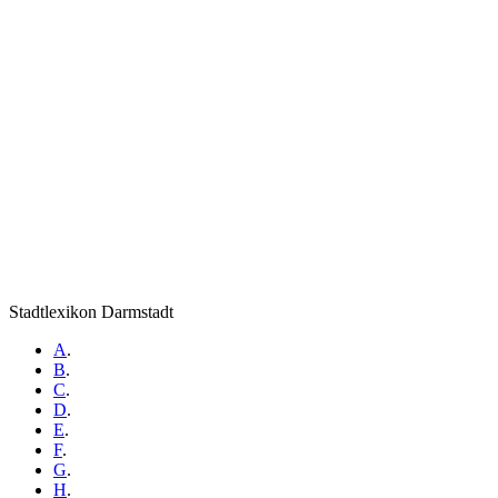
Stadtlexikon Darmstadt
A
.
B
.
C
.
D
.
E
.
F
.
G
.
H
.