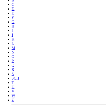
B
C
D
E
F
G
H
I
J
K
L
M
N
O
P
Q
R
S
SCH
T
U
V
W
Z