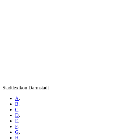
Stadtlexikon Darmstadt
A
.
B
.
C
.
D
.
E
.
F
.
G
.
H
.