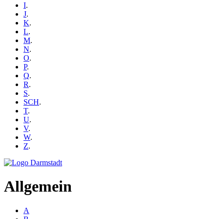
I
.
J
.
K
.
L
.
M
.
N
.
O
.
P
.
Q
.
R
.
S
.
SCH
.
T
.
U
.
V
.
W
.
Z
.
Allgemein
A