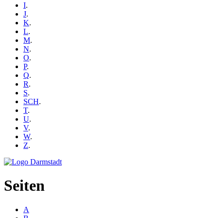
I
.
J
.
K
.
L
.
M
.
N
.
O
.
P
.
Q
.
R
.
S
.
SCH
.
T
.
U
.
V
.
W
.
Z
.
Seiten
A