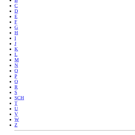
B
C
D
E
F
G
H
I
J
K
L
M
N
O
P
Q
R
S
SCH
T
U
V
W
Z