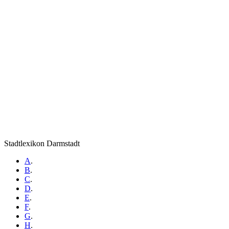
Stadtlexikon Darmstadt
A
.
B
.
C
.
D
.
E
.
F
.
G
.
H
.