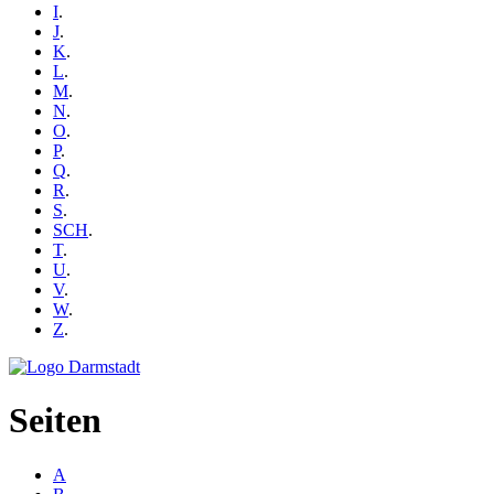
I
.
J
.
K
.
L
.
M
.
N
.
O
.
P
.
Q
.
R
.
S
.
SCH
.
T
.
U
.
V
.
W
.
Z
.
Seiten
A