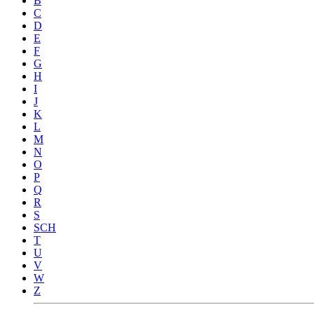
B
C
D
E
F
G
H
I
J
K
L
M
N
O
P
Q
R
S
SCH
T
U
V
W
Z