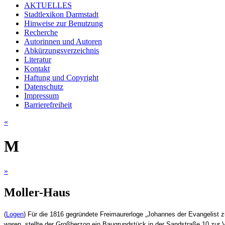
AKTUELLES
Stadtlexikon Darmstadt
Hinweise zur Benutzung
Recherche
Autorinnen und Autoren
Abkürzungsverzeichnis
Literatur
Kontakt
Haftung und Copyright
Datenschutz
Impressum
Barrierefreiheit
«
M
»
Moller-Haus
(
Logen
) Für die 1816 gegründete Freimaurerloge „Johannes der Evangelist
waren, stellte der Großherzog ein Baugrundstück in der Sandstraße 10 zur