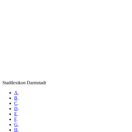
Stadtlexikon Darmstadt
A
.
B
.
C
.
D
.
E
.
F
.
G
.
H
.