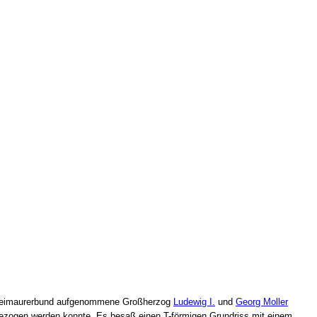
en Freimaurerbund aufgenommene Großherzog
Ludewig I.
und
Georg Moller
bezogen werden konnte. Es besaß einen T-förmigen Grundriss mit einem