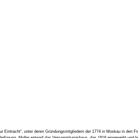
 zur Eintracht“, unter deren Gründungsmitgliedern der 1774 in Moskau in d
 Verfügung. Moller entwarf das Versammlungshaus, das 1818 eingeweiht und 