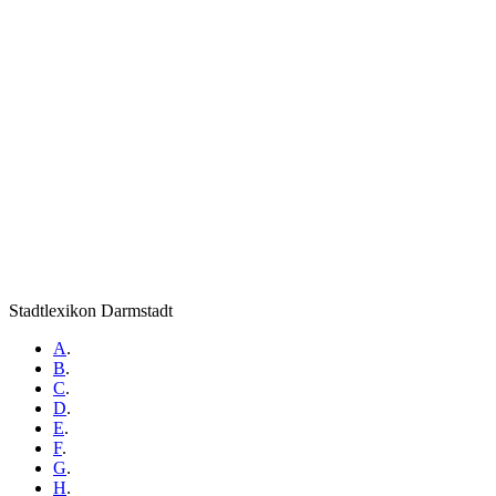
Stadtlexikon Darmstadt
A
.
B
.
C
.
D
.
E
.
F
.
G
.
H
.