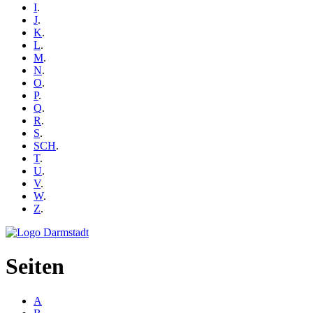
I
.
J
.
K
.
L
.
M
.
N
.
O
.
P
.
Q
.
R
.
S
.
SCH
.
T
.
U
.
V
.
W
.
Z
.
Seiten
A