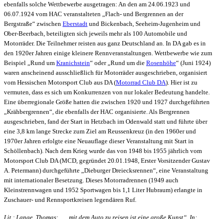
ebenfalls solche Wettbewerbe ausgetragen: An den am 24.06.1923 und
06.07.1924 vom HAC veranstalteten „Flach- und Bergrennen an der
Bergstraße“ zwischen
Eberstadt
und Bickenbach, Seeheim-Jugenheim und
Ober-Beerbach, beteiligten sich jeweils mehr als 100 Automobile und
Motorräder. Die Teilnehmer reisten aus ganz Deutschland an. In DA gab es in
den 1920er Jahren einige kleinere Rennveranstaltungen. Wettbewerbe wie zum
Beispiel „Rund um
Kranichstein
“ oder „Rund um die
Rosenhöhe
“ (Juni 1924)
waren anscheinend ausschließlich für Motorräder ausgeschrieben, organisiert
vom Hessischen Motorsport Club aus DA (
Motorrad Club DA
). Hier ist zu
vermuten, dass es sich um Konkurrenzen von nur lokaler Bedeutung handelte.
Eine überregionale Größe hatten die zwischen 1920 und 1927 durchgeführten
„Krähbergrennen“, die ebenfalls der HAC organisierte. Als Bergrennen
ausgeschrieben, fand der Start in Hetzbach im Odenwald statt und führte über
eine 3,8 km lange Strecke zum Ziel am Reussenkreuz (in den 1960er und
1970er Jahren erfolgte eine Neuauflage dieser Veranstaltung mit Start in
Schöllenbach). Nach dem Krieg wurde das von 1948 bis 1955 jährlich vom
Motorsport Club DA (MCD, gegründet 20.01.1948, Erster Vorsitzender Gustav
A. Petermann) durchgeführte „Dieburger Dreiecksrennen“, eine Veranstaltung
mit internationaler Besetzung. Dieses Motorradrennen (1949 auch
Kleinstrennwagen und 1952 Sportwagen bis 1,1 Liter Hubraum) erlangte in
Zuschauer- und Rennsportkreisen legendären Ruf.
Lit.: Lange, Thomas: „…mit dem Auto zu reisen ist eine große Kunst“. In: