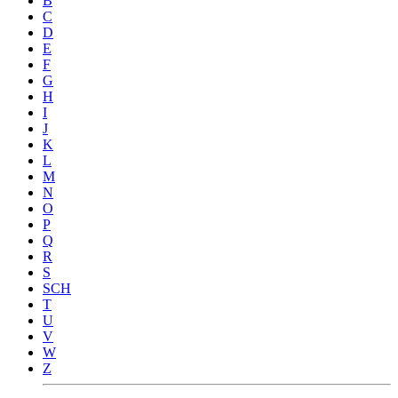
B
C
D
E
F
G
H
I
J
K
L
M
N
O
P
Q
R
S
SCH
T
U
V
W
Z