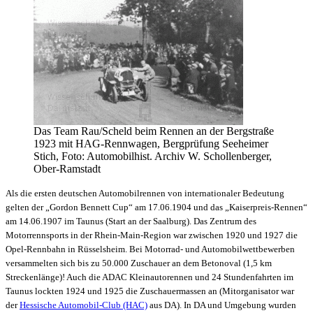
Das Team Rau/Scheld beim Rennen an der Bergstraße
1923 mit HAG-Rennwagen, Bergprüfung Seeheimer
Stich, Foto: Automobilhist. Archiv W. Schollenberger,
Ober-Ramstadt
Als die ersten deutschen Automobilrennen von internationaler Bedeutung
gelten der „Gordon Bennett Cup“ am 17.06.1904 und das „Kaiserpreis-Rennen“
am 14.06.1907 im Taunus (Start an der Saalburg). Das Zentrum des
Motorrennsports in der Rhein-Main-Region war zwischen 1920 und 1927 die
Opel-Rennbahn in Rüsselsheim. Bei Motorrad- und Automobilwettbewerben
versammelten sich bis zu 50.000 Zuschauer an dem Betonoval (1,5 km
Streckenlänge)! Auch die ADAC Kleinautorennen und 24 Stundenfahrten im
Taunus lockten 1924 und 1925 die Zuschauermassen an (Mitorganisator war
der
Hessische Automobil-Club (HAC)
aus DA). In DA und Umgebung wurden