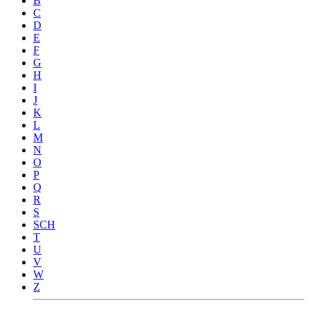
B
C
D
E
F
G
H
I
J
K
L
M
N
O
P
Q
R
S
SCH
T
U
V
W
Z