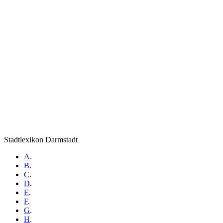
Stadtlexikon Darmstadt
A
.
B
.
C
.
D
.
E
.
F
.
G
.
H
.