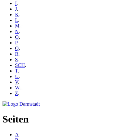
I
.
J
.
K
.
L
.
M
.
N
.
O
.
P
.
Q
.
R
.
S
.
SCH
.
T
.
U
.
V
.
W
.
Z
.
Seiten
A