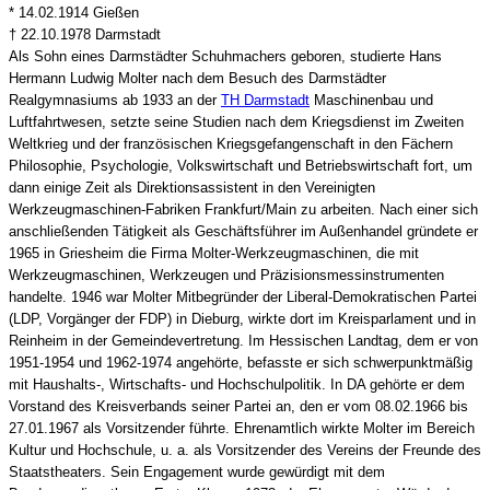
* 14.02.1914 Gießen
† 22.10.1978 Darmstadt
Als Sohn eines Darmstädter Schuhmachers geboren, studierte Hans
Hermann Ludwig Molter nach dem Besuch des Darmstädter
Realgymnasiums ab 1933 an der
TH Darmstadt
Maschinenbau und
Luftfahrtwesen, setzte seine Studien nach dem Kriegsdienst im Zweiten
Weltkrieg und der französischen Kriegsgefangenschaft in den Fächern
Philosophie, Psychologie, Volkswirtschaft und Betriebswirtschaft fort, um
dann einige Zeit als Direktionsassistent in den Vereinigten
Werkzeugmaschinen-Fabriken Frankfurt/Main zu arbeiten. Nach einer sich
anschließenden Tätigkeit als Geschäftsführer im Außenhandel gründete er
1965 in Griesheim die Firma Molter-Werkzeugmaschinen, die mit
Werkzeugmaschinen, Werkzeugen und Präzisionsmessinstrumenten
handelte. 1946 war Molter Mitbegründer der Liberal-Demokratischen Partei
(LDP, Vorgänger der FDP) in Dieburg, wirkte dort im Kreisparlament und in
Reinheim in der Gemeindevertretung. Im Hessischen Landtag, dem er von
1951-1954 und 1962-1974 angehörte, befasste er sich schwerpunktmäßig
mit Haushalts-, Wirtschafts- und Hochschulpolitik. In DA gehörte er dem
Vorstand des Kreisverbands seiner Partei an, den er vom 08.02.1966 bis
27.01.1967 als Vorsitzender führte. Ehrenamtlich wirkte Molter im Bereich
Kultur und Hochschule, u. a. als Vorsitzender des Vereins der Freunde des
Staatstheaters. Sein Engagement wurde gewürdigt mit dem