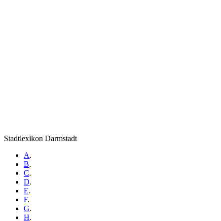
Stadtlexikon Darmstadt
A
.
B
.
C
.
D
.
E
.
F
.
G
.
H
.