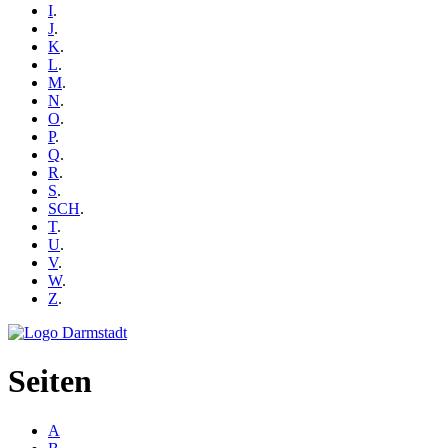
I
.
J
.
K
.
L
.
M
.
N
.
O
.
P
.
Q
.
R
.
S
.
SCH
.
T
.
U
.
V
.
W
.
Z
.
Seiten
A