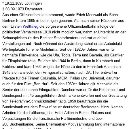
* 19.12.1895 Lothringen
† 03.09.1973 Darmstadt
Aus einer Offiziersfamilie stammend, wurde Erich Meerwald als Sohn
Berliner Eltern 1895 in Lothringen geboren. Als nach seiner Rückkehr aus
dem
Ersten Weltkrieg
die vorgesehene Offizierslaufbahn infolge der
politischen Verhältnisse 1919 nicht möglich war, nahm er Unterricht an der
Schauspielschule des Berliner Staatstheaters und trat auch bei
Vorstellungen auf. Noch während der Ausbildung schuf er als Autodidakt
Werbeplakate für eine Modefirma. Seit den 1920er Jahren war er für
namhafte Filmverlage, wie die Ufa, Tobis, Terra und Bavaria, als Grafiker
für Filmplakate tätig. Er lebte bis 1944 in Berlin, dann in Kulmbach und
Koblenz und kam 1953, wegen der Nähe zu den in Frankfurt/Main nach
1945 sich ansiedelnden Filmgesellschaften, nach DA. Hier entwarf er
Plakate für die Firmen Columbia, MGM, Pallas und Universal, darunter
auch für den Film „Ben Hur“. Seit den 1960er Jahren gilt Meerwald als
Senior der deutschen Filmgrafiker. Daneben war er für die Reichspost und
Bundespost mit 45 ausgeführten Briefmarkenentwürfen und der Gestaltung
von Telegramm-Schmuckblättern tätig. 1959 beauftragte ihn die
Bundesbank mit dem Entwurf neuer deutscher Banknoten. Hinzu kamen
Arbeiten für die Lufthansa, das Hotel Adlon in Berlin, Flakons und
Verpackungen für die französische Parfümindustrie und über
200 Bucheinbände. Seine Briefmarken-Motivsammlung fand internatonale