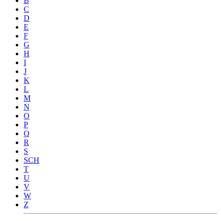
B
C
D
E
F
G
H
I
J
K
L
M
N
O
P
Q
R
S
SCH
T
U
V
W
Z