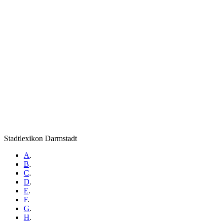
Stadtlexikon Darmstadt
A
.
B
.
C
.
D
.
E
.
F
.
G
.
H
.