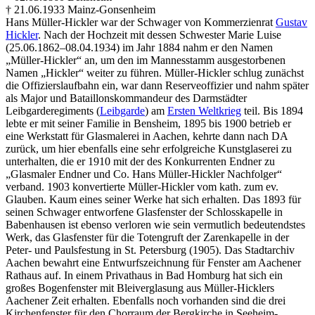
† 21.06.1933 Mainz-Gonsenheim
Hans Müller-Hickler war der Schwager von Kommerzienrat
Gustav
Hickler
. Nach der Hochzeit mit dessen Schwester Marie Luise
(25.06.1862–08.04.1934) im Jahr 1884 nahm er den Namen
„Müller-Hickler“ an, um den im Mannesstamm ausgestorbenen
Namen „Hickler“ weiter zu führen. Müller-Hickler schlug zunächst
die Offizierslaufbahn ein, war dann Reserveoffizier und nahm später
als Major und Bataillonskommandeur des Darmstädter
Leibgarderegiments (
Leibgarde
) am
Ersten Weltkrieg
teil. Bis 1894
lebte er mit seiner Familie in Bensheim, 1895 bis 1900 betrieb er
eine Werkstatt für Glasmalerei in Aachen, kehrte dann nach DA
zurück, um hier ebenfalls eine sehr erfolgreiche Kunstglaserei zu
unterhalten, die er 1910 mit der des Konkurrenten Endner zu
„Glasmaler Endner und Co. Hans Müller-Hickler Nachfolger“
verband. 1903 konvertierte Müller-Hickler vom kath. zum ev.
Glauben. Kaum eines seiner Werke hat sich erhalten. Das 1893 für
seinen Schwager entworfene Glasfenster der Schlosskapelle in
Babenhausen ist ebenso verloren wie sein vermutlich bedeutendstes
Werk, das Glasfenster für die Totengruft der Zarenkapelle in der
Peter- und Paulsfestung in St. Petersburg (1905). Das Stadtarchiv
Aachen bewahrt eine Entwurfszeichnung für Fenster am Aachener
Rathaus auf. In einem Privathaus in Bad Homburg hat sich ein
großes Bogenfenster mit Bleiverglasung aus Müller-Hicklers
Aachener Zeit erhalten. Ebenfalls noch vorhanden sind die drei
Kirchenfenster für den Chorraum der Bergkirche in Seeheim-