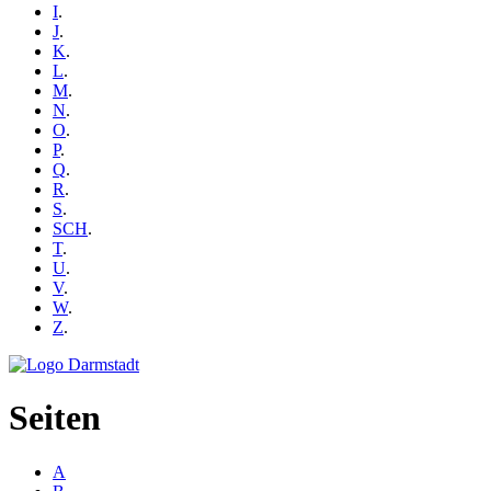
I
.
J
.
K
.
L
.
M
.
N
.
O
.
P
.
Q
.
R
.
S
.
SCH
.
T
.
U
.
V
.
W
.
Z
.
Seiten
A