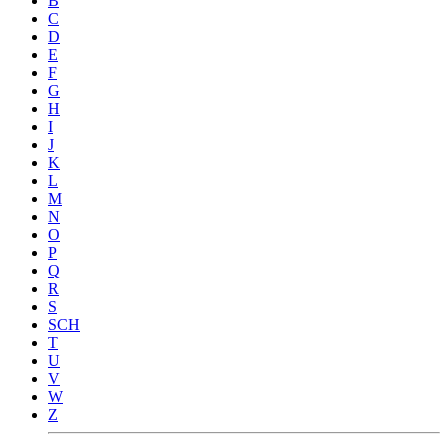
B
C
D
E
F
G
H
I
J
K
L
M
N
O
P
Q
R
S
SCH
T
U
V
W
Z